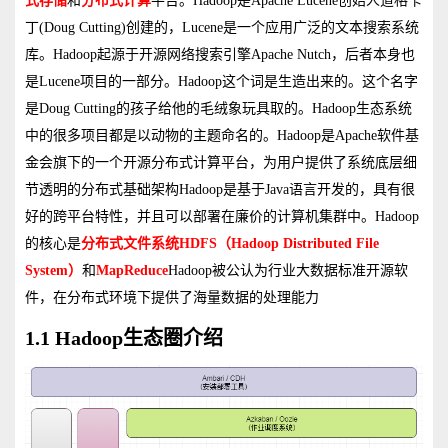
是
创始人道格卡
式存储
和
分布式计算
平台。
Hadoop
Apache Lucene
丁
创建的，
是一个应用广泛的文本搜索系统
(Doug Cutting)
Lucene
库。
起源于开源网络搜索引擎
，后者本身也
Hadoop
Apache Nutch
是
项目的一部分。
这个词是生造出来的。这个名字
Lucene
Hadoop
是
的孩子给他的毛绒象玩具取的。
生态系统
Doug Cutting
Hadoop
中的很多项目都是以动物的主题命名的。
Hadoop
是
Apache
软件基
金会旗下的一个开源分布式计算平台，为用户提供了系统底层细
节透明的分布式基础架构
Hadoop
是基于
Java
语言开发的，具有很
好的跨平台特性，并且可以部署在廉价的计算机集群中。
Hadoop
的核心是
分布式文件系统
HDFS
（
Hadoop Distributed File
System
）
和
MapReduce
Hadoop
被公认为行业大数据标准开源软
件，在分布式环境下提供了海量数据的处理能力
1.1 Hadoop生态圈介绍