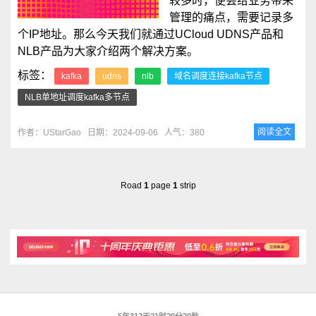
较多时，便会给业务带来
管理的痛点，需要记录多
个IP地址。那么今天我们就通过UCloud UDNS产品和
NLB产品为大家介绍两个解决方案。
标签：
kafka
udns
nlb
域名调度连接kafka节点
NLB单地址调度kafka多节点
阅读全文
作者：UStarGao
日期：2024-09-06
人气：380
Road
1
page
1
strip