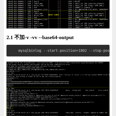
2.1 不加
-v -vv --base64-output
mysqlbinlog --start-position=1802 --stop-positi