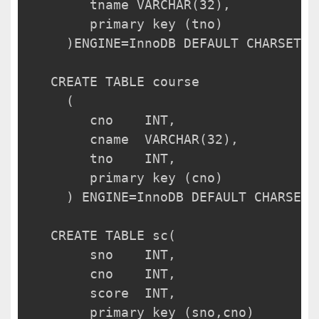
     tname VARCHAR(32),
     primary key (tno)
  )ENGINE=InnoDB DEFAULT CHARSET=u
CREATE TABLE course
  (
     cno    INT,
     cname  VARCHAR(32),
     tno    INT,
     primary key (cno)
  ) ENGINE=InnoDB DEFAULT CHARSET=
CREATE TABLE sc(
     sno    INT,
     cno    INT,
     score  INT,
     primary key (sno,cno)