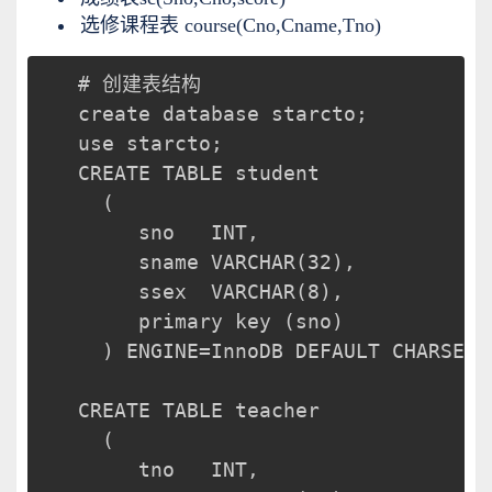
选修课程表 course(Cno,Cname,Tno)
# 创建表结构
create database starcto;
use starcto;
CREATE TABLE student
  (
     sno   INT,
     sname VARCHAR(32),
     ssex  VARCHAR(8),
     primary key (sno)
  ) ENGINE=InnoDB DEFAULT CHARSET=
CREATE TABLE teacher
  (
     tno   INT,