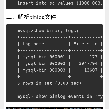
insert into sc values (1008,003,60
二、解析binlog文件
mysql>show binary logs; 
+------------------+-----------+
| Log_name         | File_size |
+------------------+-----------+
| mysql-bin.000001 |       177 |
| mysql-bin.000002 |   2947794 |
| mysql-bin.000003 |     13607 |
+------------------+-----------+
3 rows in set (0.00 sec)
mysql> show binlog events in 'mysq