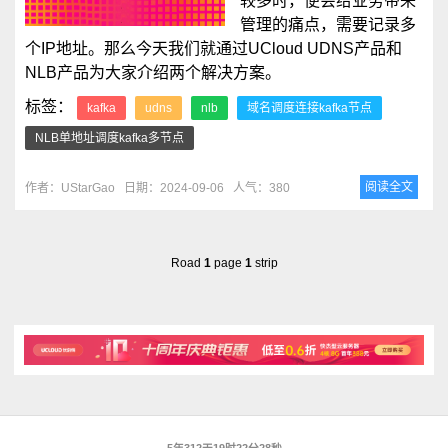
较多时，便会给业务带来
管理的痛点，需要记录多
个IP地址。那么今天我们就通过UCloud UDNS产品和
NLB产品为大家介绍两个解决方案。
标签：
kafka
udns
nlb
域名调度连接kafka节点
NLB单地址调度kafka多节点
阅读全文
作者：UStarGao
日期：2024-09-06
人气：380
Road
1
page
1
strip