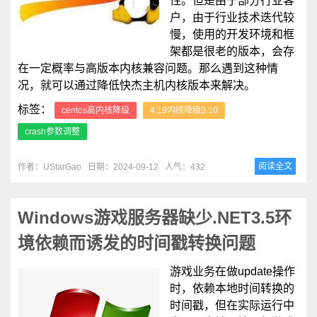
性。但是由于部分行业客
户，由于行业技术迭代较
慢，使用的开发环境和框
架都是很老的版本，会存
在一定概率与高版本内核兼容问题。那么遇到这种情
况，就可以通过降低快杰主机内核版本来解决。
标签：
centos高内核降级
4.19内核降级3.10
crash参数调整
阅读全文
作者：UStarGao
日期：2024-09-12
人气：432
Windows游戏服务器缺少.NET3.5环
境依赖而诱发的时间戳转换问题
游戏业务在做update操作
时，依赖本地时间转换的
时间戳，但在实际运行中