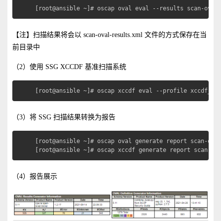
[root@ansible ~]# oscap oval eval --results scan-oval
【注】扫描结果将会以 scan-oval-results.xml 文件的方式保存在当
前目录中
（2）使用 SSG XCCDF 基准扫描系统
[root@ansible ~]# oscap xccdf eval --profile xccdf_or
（3）将 SSG 扫描结果转换为报告
[root@ansible ~]# oscap oval generate report scan-oval
[root@ansible ~]# oscap xccdf generate report scan-xc
（4）报告展示