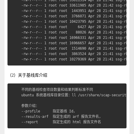
-rw-r--r-- 1 root root 33611514 Apr 28 21:42 ssg-rhel7
-rw-r--r-- 1 root root 33611985 Apr 28 21:42 ssg-rhel7
-rw-r--r-- 1 root root  1443951 Apr 28 21:41 ssg-rhel7
-rw-r--r-- 1 root root  3766071 Apr 28 21:41 ssg-rhel7
-rw-r--r-- 1 root root 10423795 Apr 28 21:41 ssg-rhel7
-rw-r--r-- 1 root root     6427 Apr 28 21:41 ssg-rhel8
-rw-r--r-- 1 root root    88026 Apr 28 21:41 ssg-rhel8
-rw-r--r-- 1 root root 16966331 Apr 28 21:41 ssg-rhel8
-rw-r--r-- 1 root root 16966657 Apr 28 21:41 ssg-rhel8
-rw-r--r-- 1 root root  1514690 Apr 28 21:41 ssg-rhel8
-rw-r--r-- 1 root root  3863524 Apr 28 21:41 ssg-rhel8
-rw-r--r-- 1 root root 10279369 Apr 28 21:41 ssg-rhel
（2）关于基线库介绍
不同的基线检查项目数量和结果判断标准不同

ubuntu 系统基线库目录位置：ll /usr/share/scap-security-gui
参数介绍：

--profile      指定基线 Id，

--results-arf  指定生成的 arf 报告文件名，

--report       指定生成的 html 报告文件名