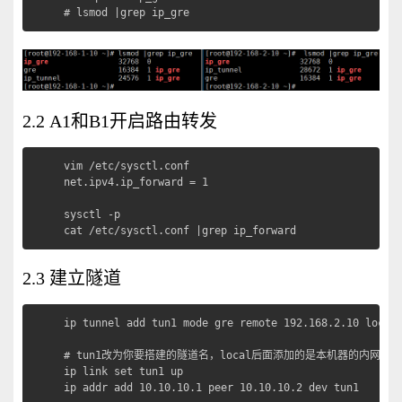
# lsmod |grep ip_gre
2.2 A1和B1开启路由转发
vim /etc/sysctl.conf

net.ipv4.ip_forward = 1

sysctl -p

cat /etc/sysctl.conf |grep ip_forward
2.3 建立隧道
ip tunnel add tun1 mode gre remote 192.168.2.10 local 
# tun1改为你要搭建的隧道名，local后面添加的是本机器的内网IP。
ip link set tun1 up

ip addr add 10.10.10.1 peer 10.10.10.2 dev tun1
