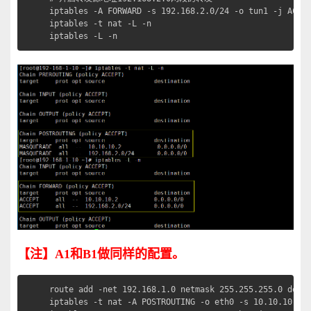
iptables -A FORWARD -s 192.168.2.0/24 -o tun1 -j ACCEP
iptables -t nat -L -n

iptables -L -n
【注】
A1
和
B1
做同样的配置。
route add -net 192.168.1.0 netmask 255.255.255.0 dev t
iptables -t nat -A POSTROUTING -o eth0 -s 10.10.10.1 -