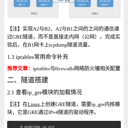
【注】实现A2与B2、A2与B1之间的之间的通信通
过GRE隧道，而不是直接走内网（公网）。完成实
验后，在B1网卡上
tcpdump
隧道流量。
1.3 iptables常用命令补充
推荐文章：
iptables与firewalls网络防火墙相关配置
二、隧道搭建
2.1
查看
ip_gre
模块的加载情况
【注】在
Linux
上创建
GRE
隧道，需要
ip_gre
内核模
块，它是
GRE
通过
IPv4
隧道的驱动程序。
# modprobe ip_gre
