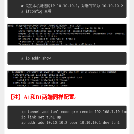
# 设定本机隧道的IP 10.10.10.1，对端的IP为 10.10.10.2

# ifconfig 查看
# ip addr show
【注】A1
和B1
两端同样配置。
ip tunnel add tun1 mode gre remote 192.168.1.10 local 
ip link set tun1 up

ip addr add 10.10.10.2 peer 10.10.10.1 dev tun1