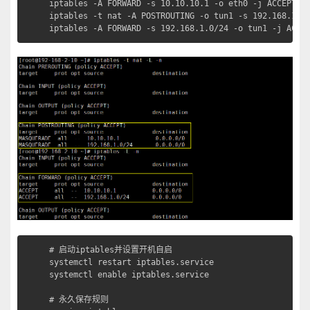
iptables -A FORWARD -s 10.10.10.1 -o eth0 -j ACCEPT

iptables -t nat -A POSTROUTING -o tun1 -s 192.168.1.0/
iptables -A FORWARD -s 192.168.1.0/24 -o tun1 -j ACCE
# 启动iptables并设置开机自启

systemctl restart iptables.service

systemctl enable iptables.service

# 永久保存规则
