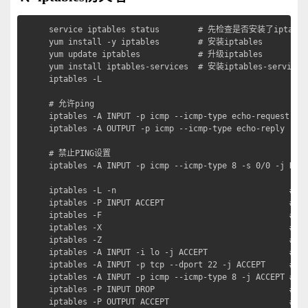
service iptables status        # 先检查是否安装了iptables
yum install -y iptables        # 安装iptables

yum update iptables            # 升级iptables

yum install iptables-services  # 安装iptables-services

iptables -L

# 允许ping

iptables -A INPUT -p icmp --icmp-type echo-request -j 
iptables -A OUTPUT -p icmp --icmp-type echo-reply -j A
# 禁止PING设置

iptables -A INPUT -p icmp --icmp-type 8 -s 0/0 -j DROP
iptables -L -n                                    #
iptables -P INPUT ACCEPT                       
iptables -F                                       
iptables -X                                      
iptables -Z                                       #
iptables -A INPUT -i lo -j ACCEPT              
iptables -A INPUT -p tcp --dport 22 -j ACCEPT     # 
iptables -A INPUT -p icmp --icmp-type 8 -j ACCEPT # 允
iptables -P INPUT DROP                            
iptables -P OUTPUT ACCEPT                         