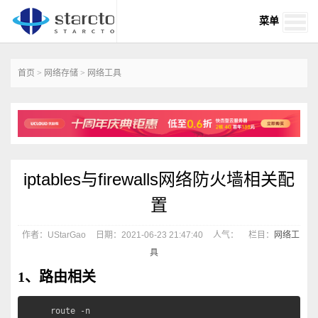
菜单
首页
>
网络存储
>
网络工具
iptables与firewalls网络防火墙相关配
置
作者：UStarGao
日期：2021-06-23 21:47:40
人气：
栏目：
网络工
具
1、路由相关
route -n
