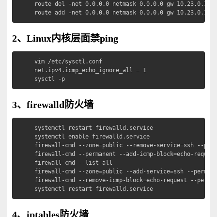
route del -net 0.0.0.0 netmask 0.0.0.0 gw 10.23.0.1

route add -net 0.0.0.0 netmask 0.0.0.0 gw 10.23.0.1
2、Linux内核层面禁ping
vim /etc/sysctl.conf

net.ipv4.icmp_echo_ignore_all = 1

sysctl -p
3、firewalld防火墙
systemctl restart firewalld.service

systemctl enable firewalld.service

firewall-cmd --zone=public --remove-service=ssh --perm
firewall-cmd --permanent --add-icmp-block=echo-request
firewall-cmd --list-all

firewall-cmd --zone=public --add-service=ssh --perman
firewall-cmd --remove-icmp-block=echo-request --perma
systemctl restart firewalld.service
4、iptables防火墙