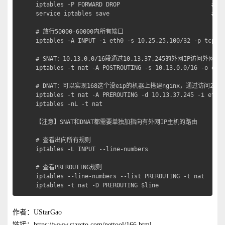
iptables -P FORWARD DROP                          
service iptables save                             # 
# 放行50000-60000内所有端口

iptables -A INPUT -i eth0 -s 10.25.25.100/32 -p tcp -m
# SNAT：10.13.0.0/16段通过10.13.37.245的外网IP访问外网

iptables -t nat -A POSTROUTING -s 10.13.0.0/16 -o eth0
# DNAT：可以实现168这个没eip的机器上搭建nginx，通过访问245这个
iptables -t nat -A PREROUTING -d 10.13.37.245 -i eth0 
iptables -nL -t nat

【注意】SNAT和DNAT都需要单独加指向有外网IP主机的路由

# 查看出向所有规则

iptables -L INPUT --line-numbers

# 查看PREROUTING规则

iptables --line-numbers --list PREROUTING -t nat

iptables -t nat -D PREROUTING $line               
作者：UStarGao
链接：https://www.starcto.com/nettool/166.html