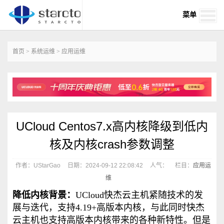
菜单
首页
>
系统运维
>
应用运维
UCloud Centos7.x高内核降级到低内
核及内核crash参数调整
作者：UStarGao
日期：2024-09-12 22:08:42
人气：
栏目：
应用运
维
降低内核背景：
UCloud快杰云主机紧随技术的发
展与迭代，支持4.19+高版本内核，与此同时快杰
云主机也支持高版本内核带来的各种新特性。但是