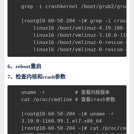
grep -i crashkernel /boot/grub2/grub.
[root@10-60-50-204 ~]# grep -i crashk
	linux16 /boot/vmlinuz-4.19.188-1
	linux16 /boot/vmlinuz-3.10.0-116
	linux16 /boot/vmlinuz-0-rescue-0
	linux16 /boot/vmlinuz-0-rescue-8
6、reboot重启
7、检查内核和crash参数
uname -r          # 查看内核版本
cat /proc/cmdline # 查看crash参数
[root@10-60-50-204 ~]# uname -r
3.10.0-1160.99.1.el7.x86_64
[root@10-60-50-204 ~]# cat /proc/cmdl