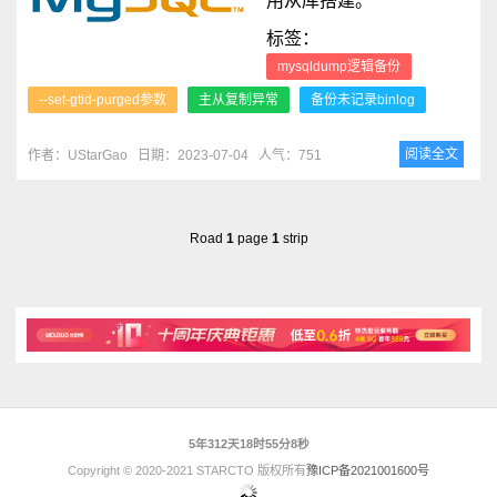
用从库搭建。
标签：
mysqldump逻辑备份
--set-gtid-purged参数
主从复制异常
备份未记录binlog
阅读全文
作者：UStarGao
日期：2023-07-04
人气：751
Road
1
page
1
strip
5年312天18时55分8秒
Copyright © 2020-2021 STARCTO 版权所有
豫ICP备2021001600号