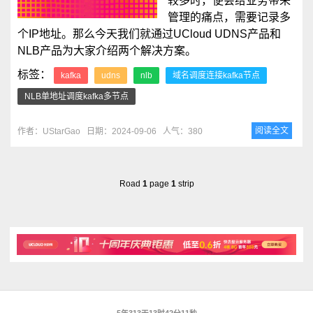
较多时，便会给业务带来
管理的痛点，需要记录多
个IP地址。那么今天我们就通过UCloud UDNS产品和
NLB产品为大家介绍两个解决方案。
标签：
kafka
udns
nlb
域名调度连接kafka节点
NLB单地址调度kafka多节点
阅读全文
作者：UStarGao
日期：2024-09-06
人气：380
Road
1
page
1
strip