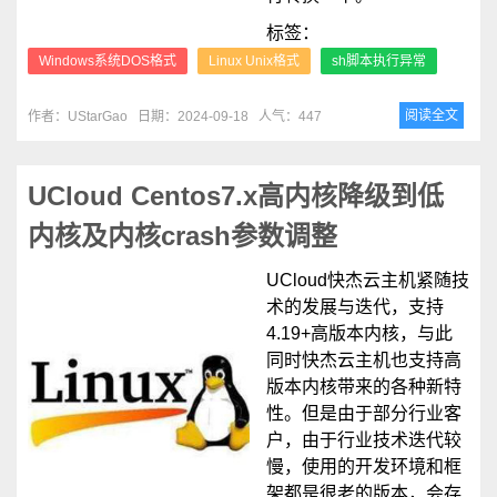
标签：
Windows系统DOS格式
Linux Unix格式
sh脚本执行异常
阅读全文
作者：UStarGao
日期：2024-09-18
人气：447
UCloud Centos7.x高内核降级到低
内核及内核crash参数调整
UCloud快杰云主机紧随技
术的发展与迭代，支持
4.19+高版本内核，与此
同时快杰云主机也支持高
版本内核带来的各种新特
性。但是由于部分行业客
户，由于行业技术迭代较
慢，使用的开发环境和框
架都是很老的版本，会存