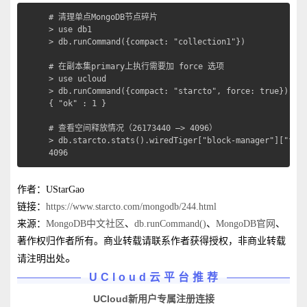
# 清理单点MongoDB节点碎片

> use db1

> db.runCommand({compact: "collection1"})

# 在副本集primary上执行需要加 force 选项

> use ucloud

> db.runCommand({compact: "starcto", force: true})

{ "ok" : 1 }

# 查看空间释放情况（26173440 —> 4096）

> db.starcto.stats().wiredTiger["block-manager"]["file
4096
作者：UStarGao
链接：
https://www.starcto.com/mongodb/244.html
来源：
MongoDB中文社区
、
db.runCommand()
、
MongoDB官网
、
著作权归作者所有。商业转载请联系作者获得授权，非商业转载
。
请注明出处
UCloud云平台推荐
UCloud新用户专属注册连接