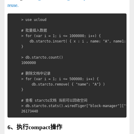
reuse.
> use ucloud

# 批量插入数据

> for (var i = 1; i <= 1000000; i++) {

    db.starcto.insert( { x : i , name: "A", name1:"B",
}

> db.starcto.count()

1000000

# 删除文档中记录

> for (var i = 1; i <= 500000; i++) {

     db.starcto.remove( { "name": "A"} )

}

# 查看 starcto文档 当前可以回收空间

> db.starcto.stats().wiredTiger["block-manager"]["file
26173440
6、执行compact操作