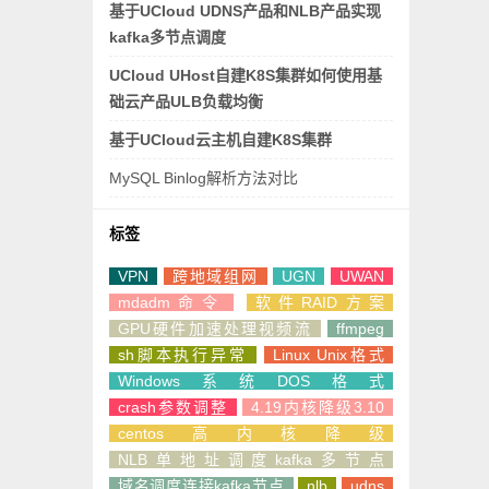
基于UCloud UDNS产品和NLB产品实现
kafka多节点调度
UCloud UHost自建K8S集群如何使用基
础云产品ULB负载均衡
基于UCloud云主机自建K8S集群
MySQL Binlog解析方法对比
标签
VPN
跨地域组网
UGN
UWAN
mdadm命令
软件RAID方案
GPU硬件加速处理视频流
ffmpeg
sh脚本执行异常
Linux Unix格式
Windows系统DOS格式
crash参数调整
4.19内核降级3.10
centos高内核降级
NLB单地址调度kafka多节点
域名调度连接kafka节点
nlb
udns