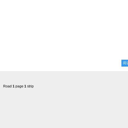
阅
Road
1
page
1
strip