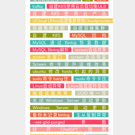
kafka
自建K8S使用云负载均衡ULB
自建K8S使用云产品
UCloud UHost自建集群使用Cloudprovider和CSI
容器集群规划
自建容器集群
自建K8S
MySQL回档
MySQL通过Binlog恢复数据
MySQL Binlog解析
screen会话共享
screen多窗口
screen会话恢复
Screen命令提升运维效率
ubuntu修改hosts引起的异常
sudo命令hang住
sudo命令卡住
Linux启动异常
Linux磁盘盘符变化
磁盘挂载异常
UUID唯一性
关闭Windows Server自动更新
Windows Server自动更新
备份未记录binlog
主从复制异常
--set-gtid-purged参数
绕开ChatGPT限制