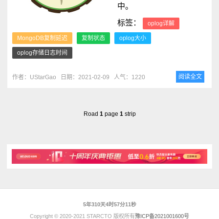
中。
标签：
oplog详解
MongoDB复制延迟
复制状态
oplog大小
oplog存储日志时间
阅读全文
作者：UStarGao
日期：2021-02-09
人气：1220
Road
1
page
1
strip
5年310天4时57分11秒
Copyright © 2020-2021 STARCTO 版权所有
豫ICP备2021001600号