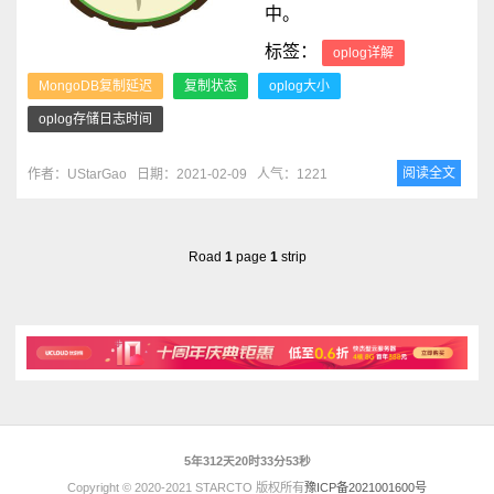
中。
标签：
oplog详解
MongoDB复制延迟
复制状态
oplog大小
oplog存储日志时间
阅读全文
作者：UStarGao
日期：2021-02-09
人气：1221
Road
1
page
1
strip
5年312天20时33分53秒
Copyright © 2020-2021 STARCTO 版权所有
豫ICP备2021001600号