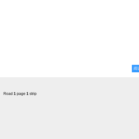
阅
Road
1
page
1
strip