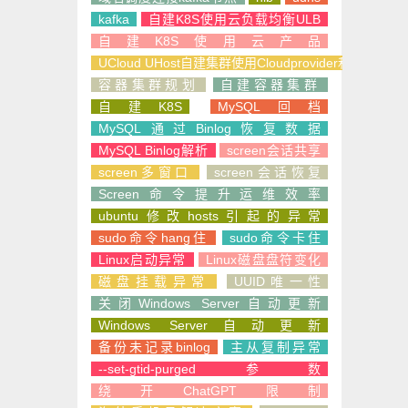
kafka
自建K8S使用云负载均衡ULB
自建K8S使用云产品
UCloud UHost自建集群使用Cloudprovider和CSI
容器集群规划
自建容器集群
自建K8S
MySQL回档
MySQL通过Binlog恢复数据
MySQL Binlog解析
screen会话共享
screen多窗口
screen会话恢复
Screen命令提升运维效率
ubuntu修改hosts引起的异常
sudo命令hang住
sudo命令卡住
Linux启动异常
Linux磁盘盘符变化
磁盘挂载异常
UUID唯一性
关闭Windows Server自动更新
Windows Server自动更新
备份未记录binlog
主从复制异常
--set-gtid-purged参数
绕开ChatGPT限制