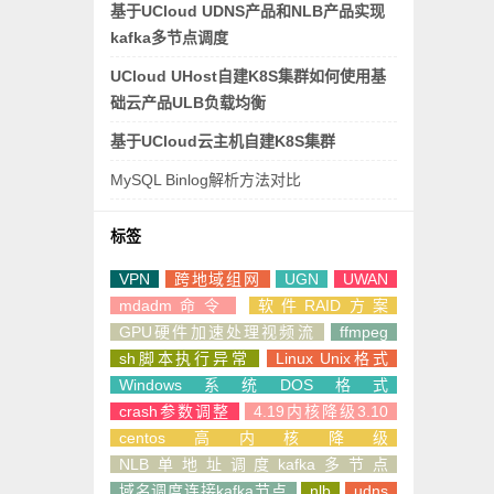
基于UCloud UDNS产品和NLB产品实现
kafka多节点调度
UCloud UHost自建K8S集群如何使用基
础云产品ULB负载均衡
基于UCloud云主机自建K8S集群
MySQL Binlog解析方法对比
标签
VPN
跨地域组网
UGN
UWAN
mdadm命令
软件RAID方案
GPU硬件加速处理视频流
ffmpeg
sh脚本执行异常
Linux Unix格式
Windows系统DOS格式
crash参数调整
4.19内核降级3.10
centos高内核降级
NLB单地址调度kafka多节点
域名调度连接kafka节点
nlb
udns