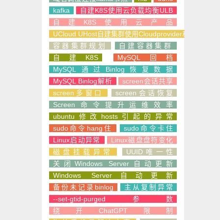
kafka
自建K8S使用云负载均衡ULB
自建K8S使用云产品
UCloud UHost自建集群使用Cloudprovider和CSI
容器集群规划
自建容器集群
自建K8S
MySQL回档
MySQL通过Binlog恢复数据
MySQL Binlog解析
screen会话共享
screen多窗口
screen会话恢复
Screen命令提升运维效率
ubuntu修改hosts引起的异常
sudo命令hang住
sudo命令卡住
Linux启动异常
Linux磁盘盘符变化
磁盘挂载异常
UUID唯一性
关闭Windows Server自动更新
Windows Server自动更新
备份未记录binlog
主从复制异常
--set-gtid-purged参数
绕开ChatGPT限制