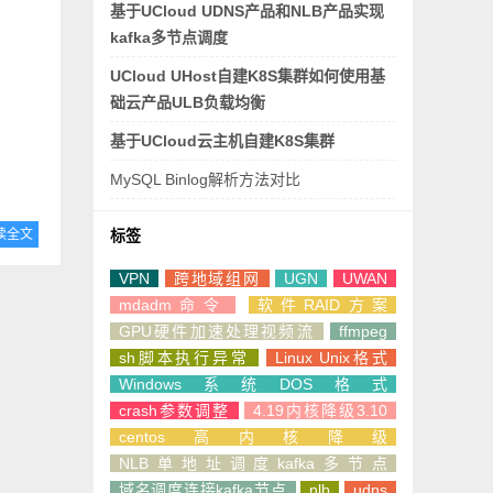
基于UCloud UDNS产品和NLB产品实现
kafka多节点调度
UCloud UHost自建K8S集群如何使用基
础云产品ULB负载均衡
基于UCloud云主机自建K8S集群
MySQL Binlog解析方法对比
读全文
标签
VPN
跨地域组网
UGN
UWAN
mdadm命令
软件RAID方案
GPU硬件加速处理视频流
ffmpeg
sh脚本执行异常
Linux Unix格式
Windows系统DOS格式
crash参数调整
4.19内核降级3.10
centos高内核降级
NLB单地址调度kafka多节点
域名调度连接kafka节点
nlb
udns