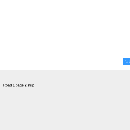
阅
Road
1
page
2
strip