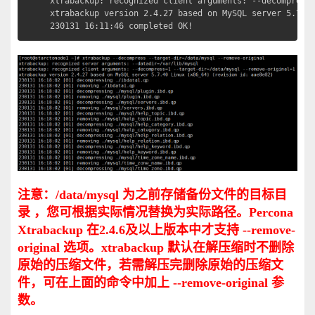
xtrabackup: recognized client arguments: --decompress=
xtrabackup version 2.4.27 based on MySQL server 5.7.40
230131 16:11:46 completed OK!
注意：/data/mysql 为之前存储备份文件的目标目
录 ，您可根据实际情况替换为实际路径。Percona
Xtrabackup 在2.4.6及以上版本中才支持 --remove-
original 选项。xtrabackup 默认在解压缩时不删除
原始的压缩文件，若需解压完删除原始的压缩文
件，可在上面的命令中加上 --remove-original 参
数。