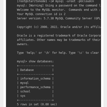
[root@starctonode1 ~]# mysql -uroot -pUcloudcn

mysql: [Warning] Using a password on the command line 
Welcome to the MySQL monitor.  Commands end with ; or 
Your MySQL connection id is 2

Server version: 5.7.38 MySQL Community Server (GPL)

Copyright (c) 2000, 2022, Oracle and/or its affiliates
Oracle is a registered trademark of Oracle Corporation
affiliates. Other names may be trademarks of their res
owners.

Type 'help;' or '\h' for help. Type '\c' to clear the 
mysql> show databases;

+--------------------+

| Database           |

+--------------------+

| information_schema |

| mysql              |

| performance_schema |

| school             |

| sys                |

+--------------------+

5 rows in set (0.00 sec)
