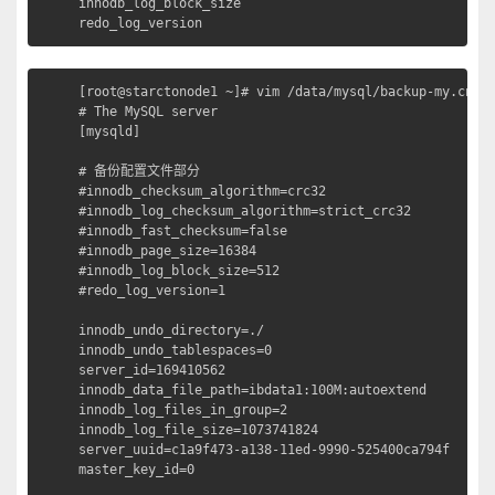
innodb_log_block_size

redo_log_version
[root@starctonode1 ~]# vim /data/mysql/backup-my.cnf 

# The MySQL server

[mysqld]

# 备份配置文件部分

#innodb_checksum_algorithm=crc32

#innodb_log_checksum_algorithm=strict_crc32

#innodb_fast_checksum=false

#innodb_page_size=16384

#innodb_log_block_size=512

#redo_log_version=1

innodb_undo_directory=./

innodb_undo_tablespaces=0

server_id=169410562

innodb_data_file_path=ibdata1:100M:autoextend

innodb_log_files_in_group=2

innodb_log_file_size=1073741824

server_uuid=c1a9f473-a138-11ed-9990-525400ca794f

master_key_id=0
