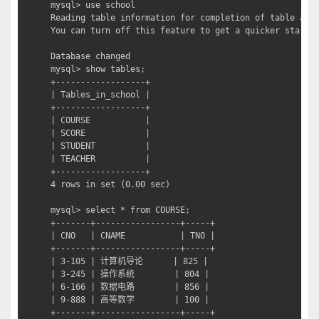
mysql> use school

Reading table information for completion of table and 
You can turn off this feature to get a quicker startup
Database changed

mysql> show tables;

+------------------+

| Tables_in_school |

+------------------+

| COURSE           |

| SCORE            |

| STUDENT          |

| TEACHER          |

+------------------+

4 rows in set (0.00 sec)

mysql> select * from COURSE;

+-------+-----------------+-----+

| CNO   | CNAME           | TNO |

+-------+-----------------+-----+

| 3-105 | 计算机导论      | 825 |

| 3-245 | 操作系统        | 804 |

| 6-166 | 数据电路        | 856 |

| 9-888 | 高等数学        | 100 |

+-------+-----------------+-----+
