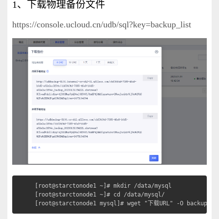
1、下载物理备份文件
https://console.ucloud.cn/udb/sql?key=backup_list
[root@starctonode1 ~]# mkdir /data/mysql

[root@starctonode1 ~]# cd /data/mysql/

[root@starctonode1 mysql]# wget "下载URL" -O backup_20