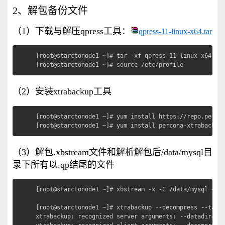
2、解包备份文件
（1）下载与解压qpress工具：
qpress-11-linux-x64.tar
[root@starctonode1 ~]# tar -xf qpress-11-linux-x64.tar
[root@starctonode1 ~]# source /etc/profile
（2）安装xtrabackup工具
[root@starctonode1 ~]# yum install https://repo.percon
[root@starctonode1 ~]# yum install percona-xtrabackup
（3）解包.xbstream文件和解析解包后/data/mysql目
录下所有以.qp结尾的文件
[root@starctonode1 ~]# xbstream -x -C /data/mysql < /r
[root@starctonode1 ~]# xtrabackup --decompress --targe
xtrabackup: recognized server arguments: --datadir=/va