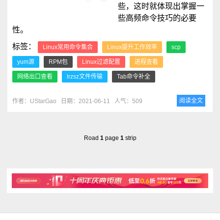
些，这时就体现出掌握一
些高频命令技巧的必要
性。
标签：
Linux常用命令集合
Linux提升工作效率
scp
yum源
RPM包
Linux过滤配置
进程查看
网络出口查看
lrzsz文件传输
Tab命令补全
阅读全文
作者：UStarGao
日期：2021-06-11
人气：509
Road
1
page
1
strip