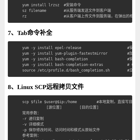
yum install lrzsz  #安装命令

sz filename        #从服务端发送文件到客户端

rz                 #从客户端上传文件到服务端，在弹出
7、Tab命令补全
yum -y install epel-release                     #安装e
yum -y install yum-plugin-fastestmirror         #加快y
yum -y install bash-completion                  #安装ba
yum -y install bash-completion-extras           # C
source /etc/profile.d/bash_completion.sh      
8、Linux SCP远程拷贝文件
scp $file $user@$ip:/home         #本地复制，直接写目录

           [源位置]        [目的位置]

常用参数：

-r 递归复制

-v 详细模式

-p 保存修改时间、访问时间和模式从原始文件

参考案例：
