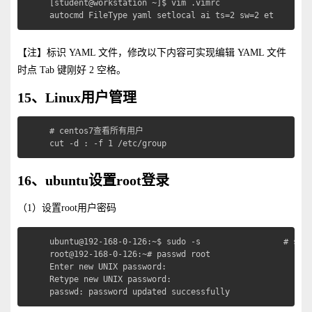
[student@workstation ~]$ vim .vimrc

autocmd FileType yaml setlocal ai ts=2 sw=2 et
【注】标识 YAML 文件，修改以下内容可实现编辑 YAML 文件
时点 Tab 键刚好 2 空格。
15、Linux用户管理
# centos7查看所有用户

cut -d : -f 1 /etc/group
16、ubuntu设置root登录
（1）设置root用户密码
ubuntu@192-168-0-126:~$ sudo -s                 # sud
root@192-168-0-126:~# passwd root

Enter new UNIX password: 

Retype new UNIX password: 

passwd: password updated successfully