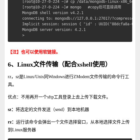
[root@10-27-0-224 ~]# cp /data/mongodb-linux-x86_64-rh
[root@10-27-0-224 ~]# mongo   #copy后可直接调用

MongoDB shell version v4.2.1

connecting to: mongodb://127.0.0.1:27017/?compressors=
Implicit session: session { "id" : UUID("88dcfa8a-0ef4
MongoDB server version: 4.2.1

>
【注】也可以使用软链接。
6、Linux文件传输（配合xshell使用）
rz，sz是Linux/Unix同Windows进行ZModem文件传输的命令行工
具。
优点：不用再开一个sftp工具登录上去上传下载文件。
sz：
将选定的文件发送（send）到本地机器
rz：
运行该命令会弹出一个文件选择窗口，从本地选择文件上传
到Linux服务器