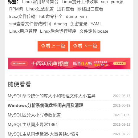
标签：
Linux常用命令集合
Linux提升工作效率
scp
yum源
RPM包
Linux过滤配置
进程查看
网络出口查看
lrzsz文件传输
Tab命令补全
dump
vim
stat查看文件修改时间
dmesg
免密登录
YAML
Linux用户管理
Linux后台运行程序
文件定位locate
查看上一篇
查看下一篇
随便看看
MySQL命令统计的库大小和物理文件大小差异
2022-05-17
Windows分析系统磁盘空间占用及清理
2021-06-19
MySQL区分大小写参数配置
2021-11-09
MySQL主从同步异常1864
2021-02-12
MySQL主从同步延迟-大事务缺少索引
2021-07-22