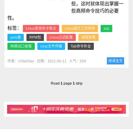
些，这时就体现出掌握一
些高频命令技巧的必要
性。
标签：
Linux常用命令集合
Linux提升工作效率
scp
yum源
RPM包
Linux过滤配置
进程查看
网络出口查看
lrzsz文件传输
Tab命令补全
阅读全文
作者：UStarGao
日期：2021-06-11
人气：509
Road
1
page
1
strip