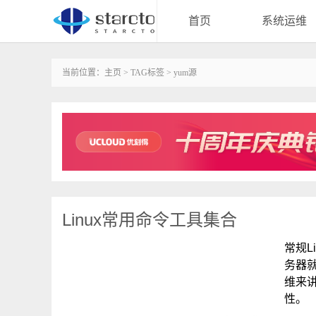
首页
系统运维
当前位置：
主页
>
TAG标签
> yum源
Linux常用命令工具集合
常规L
务器
维来
性。