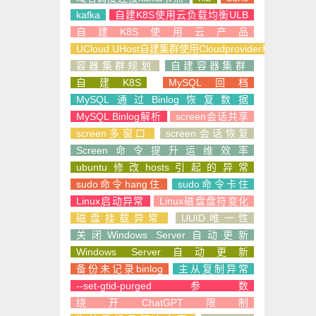
kafka
自建K8S使用云负载均衡ULB
自建K8S使用云产品
UCloud UHost自建集群使用Cloudprovider和CSI
容器集群规划
自建容器集群
自建K8S
MySQL回档
MySQL通过Binlog恢复数据
MySQL Binlog解析
screen会话共享
screen多窗口
screen会话恢复
Screen命令提升运维效率
ubuntu修改hosts引起的异常
sudo命令hang住
sudo命令卡住
Linux启动异常
Linux磁盘盘符变化
磁盘挂载异常
UUID唯一性
关闭Windows Server自动更新
Windows Server自动更新
备份未记录binlog
主从复制异常
--set-gtid-purged参数
绕开ChatGPT限制