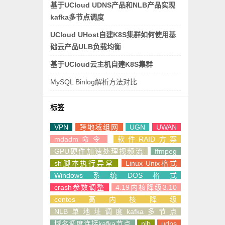
基于UCloud UDNS产品和NLB产品实现
kafka多节点调度
UCloud UHost自建K8S集群如何使用基
础云产品ULB负载均衡
基于UCloud云主机自建K8S集群
MySQL Binlog解析方法对比
标签
VPN
跨地域组网
UGN
UWAN
mdadm命令
软件RAID方案
GPU硬件加速处理视频流
ffmpeg
sh脚本执行异常
Linux Unix格式
Windows系统DOS格式
crash参数调整
4.19内核降级3.10
centos高内核降级
NLB单地址调度kafka多节点
域名调度连接kafka节点
nlb
udns