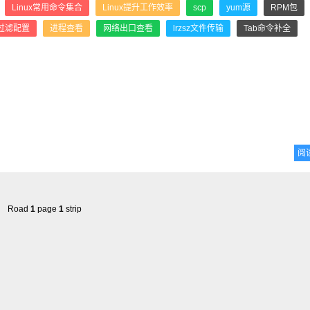
：
Linux常用命令集合
Linux提升工作效率
scp
yum源
RPM包
x过滤配置
进程查看
网络出口查看
lrzsz文件传输
Tab命令补全
阅
Road
1
page
1
strip