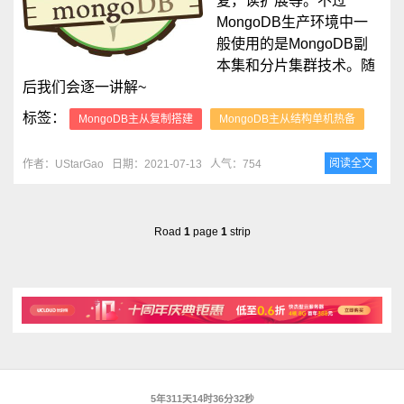
复，读扩展等。不过
MongoDB生产环境中一
般使用的是MongoDB副
本集和分片集群技术。随
后我们会逐一讲解~
标签：
MongoDB主从复制搭建
MongoDB主从结构单机热备
阅读全文
作者：UStarGao
日期：2021-07-13
人气：754
Road
1
page
1
strip
5年311天14时36分32秒