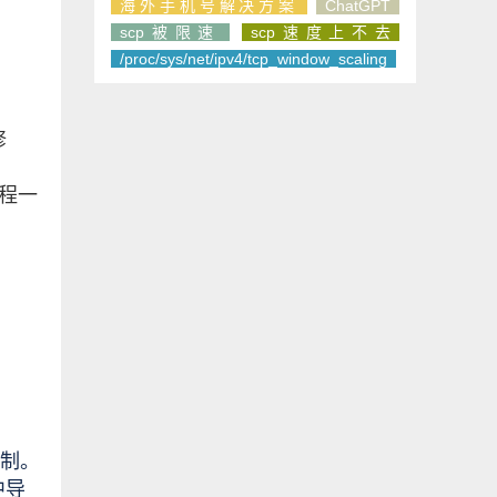
海外手机号解决方案
ChatGPT
scp被限速
scp速度上不去
/proc/sys/net/ipv4/tcp_window_scaling
修
进程一
。
机制。
中导