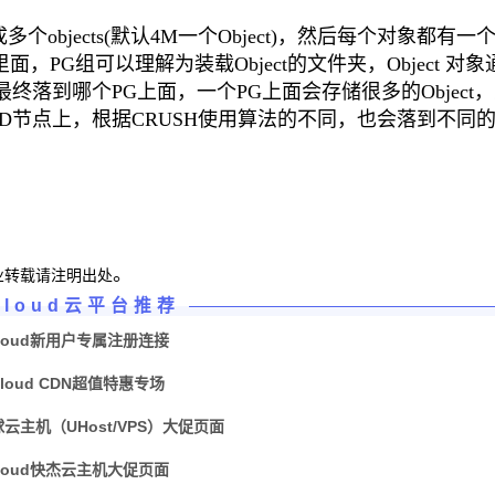
objects(默认4M一个Object)，然后每个对象都有一
在PG组里面，PG组可以理解为装载Object的文件夹，Object 对
你最终落到哪个PG上面，一个PG上面会存储很多的Object
SD节点上，根据CRUSH使用算法的不同，也会落到不同的
。
业转载请注明出处
Cloud云平台推荐
loud新用户专属注册连接
Cloud CDN超值特惠专场
球云主机（UHost/VPS）大促页面
loud快杰云主机大促页面