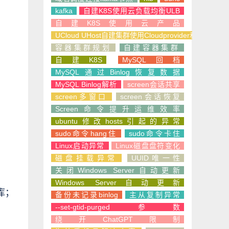
kafka
自建K8S使用云负载均衡ULB
自建K8S使用云产品
UCloud UHost自建集群使用Cloudprovider和CSI
容器集群规划
自建容器集群
自建K8S
MySQL回档
MySQL通过Binlog恢复数据
MySQL Binlog解析
screen会话共享
screen多窗口
screen会话恢复
Screen命令提升运维效率
ubuntu修改hosts引起的异常
sudo命令hang住
sudo命令卡住
Linux启动异常
Linux磁盘盘符变化
磁盘挂载异常
UUID唯一性
关闭Windows Server自动更新
Windows Server自动更新
S库；
备份未记录binlog
主从复制异常
--set-gtid-purged参数
绕开ChatGPT限制