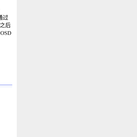
个
象通过
，之后
OSD