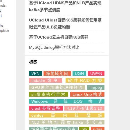
基于UCloud UDNS产品和NLB产品实现
kafka多节点调度
UCloud UHost自建K8S集群如何使用基
础云产品ULB负载均衡
基于UCloud云主机自建K8S集群
MySQL Binlog解析方法对比
标签
VPN
跨地域组网
UGN
UWAN
mdadm命令
软件RAID方案
GPU硬件加速处理视频流
ffmpeg
sh脚本执行异常
Linux Unix格式
Windows系统DOS格式
crash参数调整
4.19内核降级3.10
centos高内核降级
NLB单地址调度kafka多节点
域名调度连接kafka节点
nlb
udns