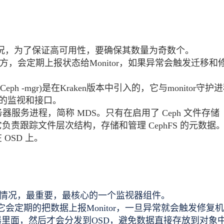
状态的情况，为了保证高可用性，要确保其数量为奇数个。
据的地方，会定期上报状态给Monitor，如果异常会触发迁移和
护进程(Ceph -mgr)是在Kraken版本中引入的，它与monitor守护
外的监视和接口。
h 元数据服务器服务进程，简称 MDS。只有在启用了 Ceph 文件存储
它负责跟踪文件层次结构，存储和管理 CephFS 的元数据
 OSD 上。
视的状态情况，最重要，最核心的一个监视器组件。
方，它会定期的把数据上报Monitor，一旦异常就会触发修复
PG容器里面，然后才会分发到OSD，避免数据直接存放到对象