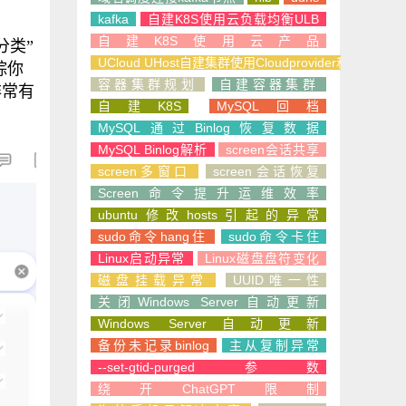
kafka
自建K8S使用云负载均衡ULB
自建K8S使用云产品
分类”
UCloud UHost自建集群使用Cloudprovider和CSI
踪你
容器集群规划
自建容器集群
非常有
自建K8S
MySQL回档
MySQL通过Binlog恢复数据
MySQL Binlog解析
screen会话共享
screen多窗口
screen会话恢复
Screen命令提升运维效率
ubuntu修改hosts引起的异常
sudo命令hang住
sudo命令卡住
Linux启动异常
Linux磁盘盘符变化
磁盘挂载异常
UUID唯一性
关闭Windows Server自动更新
Windows Server自动更新
备份未记录binlog
主从复制异常
--set-gtid-purged参数
绕开ChatGPT限制