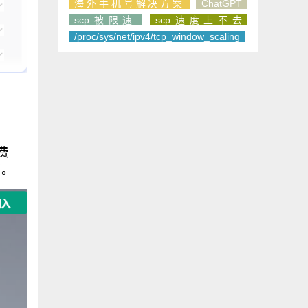
海外手机号解决方案
ChatGPT
scp被限速
scp速度上不去
/proc/sys/net/ipv4/tcp_window_scaling
费
了。