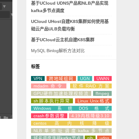
基于UCloud UDNS产品和NLB产品实现
kafka多节点调度
UCloud UHost自建K8S集群如何使用基
础云产品ULB负载均衡
基于UCloud云主机自建K8S集群
MySQL Binlog解析方法对比
标签
VPN
跨地域组网
UGN
UWAN
mdadm命令
软件RAID方案
GPU硬件加速处理视频流
ffmpeg
sh脚本执行异常
Linux Unix格式
Windows系统DOS格式
crash参数调整
4.19内核降级3.10
centos高内核降级
NLB单地址调度kafka多节点
域名调度连接kafka节点
nlb
udns