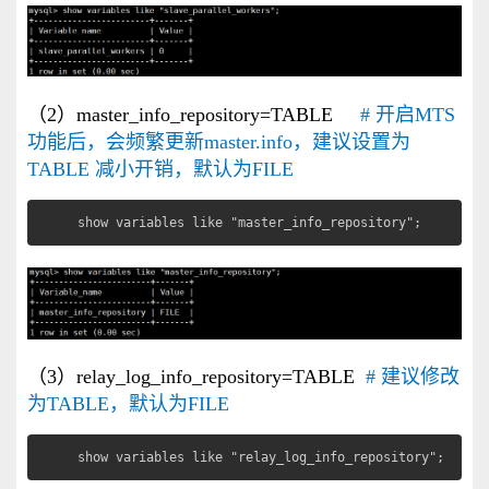
（2）master_info_repository=TABLE
# 开启MTS
功能后，会频繁更新master.info，建议设置为
TABLE 减小开销，默认为FILE
show variables like "master_info_repository";
（3）relay_log_info_repository=TABLE
# 建议修改
为TABLE，默认为FILE
show variables like "relay_log_info_repository";