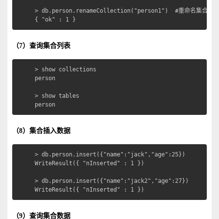
> db.person.renameCollection("person1")  #重命名集合pers
{ "ok" : 1 }
（7）查询集合列表
> show collections 

person

> show tables

person
（8）集合插入数据
> db.person.insert({"name":"jack","age":25})

WriteResult({ "nInserted" : 1 })

> db.person.insert({"name":"jack2","age":27})

WriteResult({ "nInserted" : 1 })
（9）查询集合数据