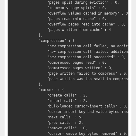
			"pages split during eviction" : 0,

			"in-memory page splits" : 0,

			"overflow values cached in memory" : 0,

			"pages read into cache" : 0,

			"overflow pages read into cache" : 0,

			"pages written from cache" : 4

		},

		"compression" : {

			"raw compression call failed, no additional data available" : 0,

			"raw compression call failed, additional data available" : 0,

			"raw compression call succeeded" : 0,

			"compressed pages read" : 0,

			"compressed pages written" : 0,

			"page written failed to compress" : 0,

			"page written was too small to compress" : 4

		},

		"cursor" : {

			"create calls" : 3,

			"insert calls" : 2,

			"bulk-loaded cursor-insert calls" : 0,

			"cursor-insert key and value bytes inserted" : 103,

			"next calls" : 5,

			"prev calls" : 2,

			"remove calls" : 0,

			"cursor-remove key bytes removed" : 0,
