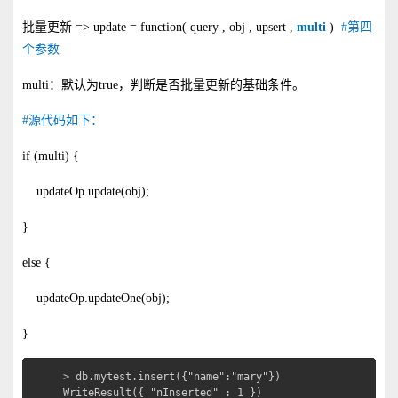
批量更新 => update = function( query , obj , upsert ,
multi
)
#第四
个参数
multi：默认为true，判断是否批量更新的基础条件。
#源代码如下：
if (multi) {
updateOp.update(obj);
}
else {
updateOp.updateOne(obj);
}
> db.mytest.insert({"name":"mary"})

WriteResult({ "nInserted" : 1 })
