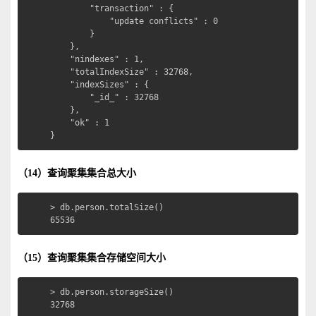
		"transaction" : {

			"update conflicts" : 0

		}

	},

	"nindexes" : 1,

	"totalIndexSize" : 32768,

	"indexSizes" : {

		"_id_" : 32768

	},

	"ok" : 1

}
（14）查询聚集集合总大小
> db.person.totalSize()

65536
（15）查询聚集集合存储空间大小
> db.person.storageSize()

32768