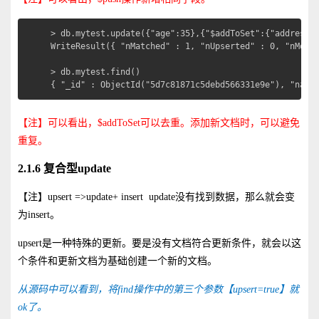
> db.mytest.update({"age":35},{"$addToSet":{"address":
WriteResult({ "nMatched" : 1, "nUpserted" : 0, "nModif
> db.mytest.find()

{ "_id" : ObjectId("5d7c81871c5debd566331e9e"), "name
【注】可以看出，$addToSet可以去重。添加新文档时，可以避免
重复。
2.1.6 复合型update
【注】upsert =>update+ insert update没有找到数据，那么就会变
为insert。
upsert是一种特殊的更新。要是没有文档符合更新条件，就会以这
个条件和更新文档为基础创建一个新的文档。
从源码中可以看到，将find操作中的第三个参数【upsert=true】就
ok了。