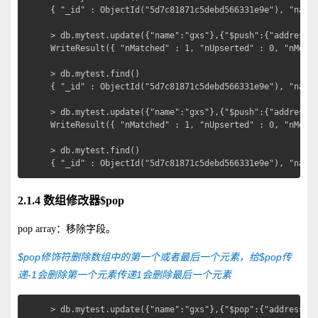
{ "_id" : ObjectId("5d7c81871c5debd566331e9e"), "name"
> db.mytest.update({"name":"gxs"},{"$push":{"address":
WriteResult({ "nMatched" : 1, "nUpserted" : 0, "nModif
> db.mytest.find()

{ "_id" : ObjectId("5d7c81871c5debd566331e9e"), "name"
> db.mytest.update({"name":"gxs"},{"$push":{"address":
WriteResult({ "nMatched" : 1, "nUpserted" : 0, "nModif
> db.mytest.find()

{ "_id" : ObjectId("5d7c81871c5debd566331e9e"), "name
2.1.4 数组修改器$pop
pop array：移除字段。
$pop
$pop
修饰符删除数组中的第一个或者最后一个元素，给
传
-1
1
递
会删除第一个元素传递
会删除最后一个元素
> db.mytest.update({"name":"gxs"},{"$pop":{"address":-