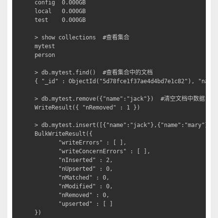
config  0.000GB

local   0.000GB

test    0.000GB

> show collections  #查看集合

mytest

person

> db.mytest.find()  #查看集合中的文档

{ "_id" : ObjectId("5d78fce1f37ae4d4bd7e1c82"), "name"
> db.mytest.remove({"name":"jack"})  #清空文档中数据

WriteResult({ "nRemoved" : 1 })

> db.mytest.insert([{"name":"jack"},{"name":"mary"}]
BulkWriteResult({

       "writeErrors" : [ ],

       "writeConcernErrors" : [ ],

       "nInserted" : 2,

       "nUpserted" : 0,

       "nMatched" : 0,

       "nModified" : 0,

       "nRemoved" : 0,

       "upserted" : [ ]

})
