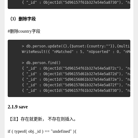
{ "_id" : ObjectId("5d96157f61b327e54e5a8730"), "name
（3）删除字段
#删除country字段
> db.person.update({},{$unset:{country:""}},{multi:tru
WriteResult({ "nMatched" : 5, "nUpserted" : 0, "nModif
> db.person.find()

{ "_id" : ObjectId("5d96154f61b327e54e5a872c"), "name"
{ "_id" : ObjectId("5d96155d61b327e54e5a872d"), "name"
{ "_id" : ObjectId("5d96156861b327e54e5a872e"), "name"
{ "_id" : ObjectId("5d96157861b327e54e5a872f"), "name"
{ "_id" : ObjectId("5d96157f61b327e54e5a8730"), "name
2.1.9 save
【注】存在就更新， 不存在则插入。
if ( typeof( obj._id ) == "undefined" ){