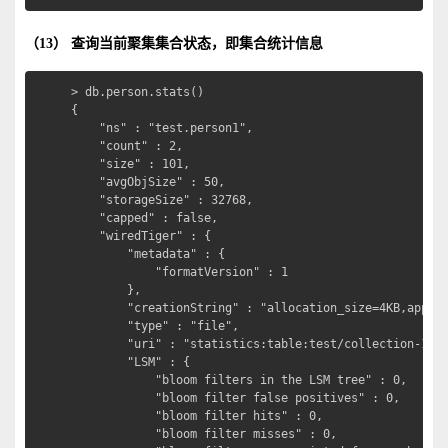
（13） 查询当前聚集集合状态，即集合统计信息
> db.person.stats()

{

	"ns" : "test.person1",

	"count" : 2,

	"size" : 101,

	"avgObjSize" : 50,

	"storageSize" : 32768,

	"capped" : false,

	"wiredTiger" : {

		"metadata" : {

			"formatVersion" : 1

		},

		"creationString" : "allocation_size=4KB,app_metadata=(formatVersion=1),block_allocation=best,block_compressor=snappy,cache_resident=0,checkpoint=(WiredTigerCheckpoint.3=(addr=\"018481e4971f0e908581e4ecee3cf38681e40c5855ca808080e25fc0e20fc0\",order=3,time=1621950108,size=12288,write_gen=4)),checkpoint_lsn=(1,63488),checksum=on,collator=,columns=,dictionary=0,format=btree,huffman_key=,huffman_value=,id=22,internal_item_max=0,internal_key_max=0,internal_key_truncate=,internal_page_max=4KB,key_format=q,key_gap=10,leaf_item_max=0,leaf_key_max=0,leaf_page_max=32KB,leaf_value_max=64MB,memory_page_max=10m,os_cache_dirty_max=0,os_cache_max=0,prefix_compression=0,prefix_compression_min=4,split_deepen_min_child=0,split_deepen_per_child=0,split_pct=90,value_format=u,version=(major=1,minor=1)",

		"type" : "file",

		"uri" : "statistics:table:test/collection-19--508156554362741292",

		"LSM" : {

			"bloom filters in the LSM tree" : 0,

			"bloom filter false positives" : 0,

			"bloom filter hits" : 0,

			"bloom filter misses" : 0,
