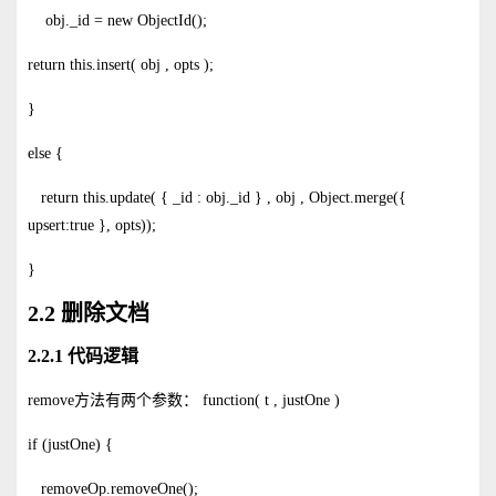
obj._id = new ObjectId();
return this.insert( obj , opts );
}
else {
return this.update( { _id : obj._id } , obj , Object.merge({
upsert:true }, opts));
}
2.2 删除文档
2.2.1 代码逻辑
remove方法有两个参数： function( t , justOne )
if (justOne) {
removeOp.removeOne();