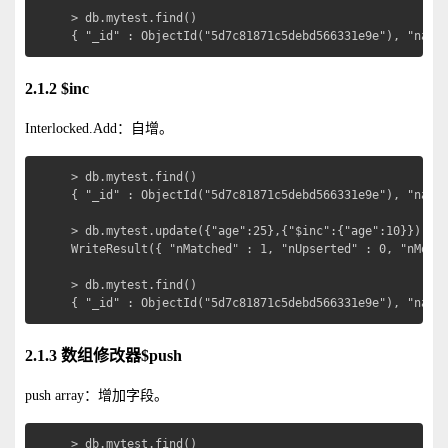
> db.mytest.find()

{ "_id" : ObjectId("5d7c81871c5debd566331e9e"), "name
2.1.2 $inc
Interlocked.Add：自增。
> db.mytest.find()

{ "_id" : ObjectId("5d7c81871c5debd566331e9e"), "name"
> db.mytest.update({"age":25},{"$inc":{"age":10}})  
WriteResult({ "nMatched" : 1, "nUpserted" : 0, "nModif
> db.mytest.find()

{ "_id" : ObjectId("5d7c81871c5debd566331e9e"), "name
2.1.3 数组修改器$push
push array：增加字段。
> db.mytest.find()
