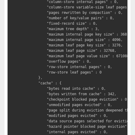
			"column-store internal pages" : 0,

			"column-store variable-size leaf pages" : 0,

			"pages rewritten by compaction" : 0,

			"number of key/value pairs" : 0,

			"fixed-record size" : 0,

			"maximum tree depth" : 3,

			"maximum internal page key size" : 368,

			"maximum internal page size" : 4096,

			"maximum leaf page key size" : 3276,

			"maximum leaf page size" : 32768,

			"maximum leaf page value size" : 67108864,

			"overflow pages" : 0,

			"row-store internal pages" : 0,

			"row-store leaf pages" : 0

		},

		"cache" : {

			"bytes read into cache" : 0,

			"bytes written from cache" : 342,

			"checkpoint blocked page eviction" : 0,

			"unmodified pages evicted" : 0,

			"page split during eviction deepened the tree" : 0,

			"modified pages evicted" : 0,

			"data source pages selected for eviction unable to be evicted" : 0,

			"hazard pointer blocked page eviction" : 0,

			"internal pages evicted" : 0,
