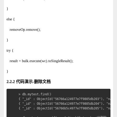
}
else {
removeOp.remove();
}
try {
result = bulk.execute(wc).toSingleResult();
}
2.2.2 代码演示-删除文档
> db.mytest.find()

{ "_id" : ObjectId("56766a124977e7f9805db203"), "name"
{ "_id" : ObjectId("56766a124977e7f9805db204"), "name"
{ "_id" : ObjectId("56766b5c4977e7f9805db205"), "name"