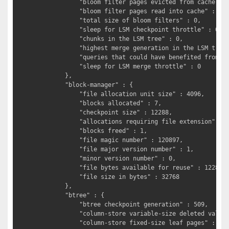
			"bloom filter pages evicted from cache" : 0,

			"bloom filter pages read into cache" : 0,

			"total size of bloom filters" : 0,

			"sleep for LSM checkpoint throttle" : 0,

			"chunks in the LSM tree" : 0,

			"highest merge generation in the LSM tree" : 0,

			"queries that could have benefited from a Bloom filter that did not exist" : 0,

			"sleep for LSM merge throttle" : 0

		},

		"block-manager" : {

			"file allocation unit size" : 4096,

			"blocks allocated" : 7,

			"checkpoint size" : 12288,

			"allocations requiring file extension" : 7,

			"blocks freed" : 1,

			"file magic number" : 120897,

			"file major version number" : 1,

			"minor version number" : 0,

			"file bytes available for reuse" : 12288,

			"file size in bytes" : 32768

		},

		"btree" : {

			"btree checkpoint generation" : 509,

			"column-store variable-size deleted values" : 0,

			"column-store fixed-size leaf pages" : 0,
