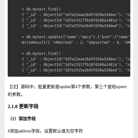
> db.mytest.find()

{ "_id" : ObjectId("5d7e22eae2645fd39a334bec"), "name"
{ "_id" : ObjectId("5d7e23317fb18f4268a1481a"), "name"
{ "_id" : ObjectId("5d7e2555e2645fd39a334bed"), "name"
> db.mytest.update({"name":"mary"},{"$set":{"name":"ja
WriteResult({ "nMatched" : 2, "nUpserted" : 0, "nModif
> db.mytest.find()

{ "_id" : ObjectId("5d7e22eae2645fd39a334bec"), "name"
{ "_id" : ObjectId("5d7e23317fb18f4268a1481a"), "name"
{ "_id" : ObjectId("5d7e2555e2645fd39a334bed"), "name
【注】源码中，批量更新是update第4个参数，第三个是给upsert
的参数。
2.1.8 更新字段
（1）添加字段
#添加address字段，设置默认值为空字符