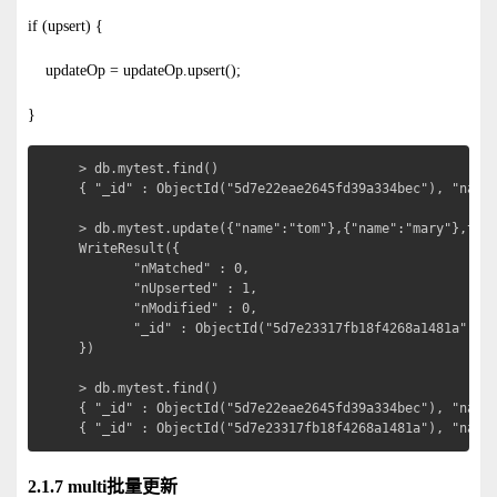
if (upsert) {
updateOp = updateOp.upsert();
}
> db.mytest.find()

{ "_id" : ObjectId("5d7e22eae2645fd39a334bec"), "name"
> db.mytest.update({"name":"tom"},{"name":"mary"},true
WriteResult({

       "nMatched" : 0,

       "nUpserted" : 1,

       "nModified" : 0,

       "_id" : ObjectId("5d7e23317fb18f4268a1481a")

})

> db.mytest.find()

{ "_id" : ObjectId("5d7e22eae2645fd39a334bec"), "name"
{ "_id" : ObjectId("5d7e23317fb18f4268a1481a"), "name
2.1.7 multi批量更新