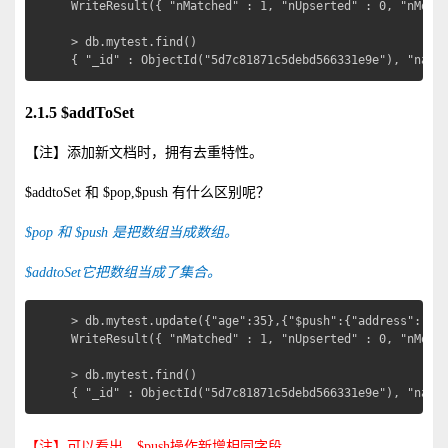
WriteResult({ "nMatched" : 1, "nUpserted" : 0, "nModif
> db.mytest.find()

{ "_id" : ObjectId("5d7c81871c5debd566331e9e"), "name
2.1.5 $addToSet
【注】添加新文档时，拥有去重特性。
$addtoSet 和 $pop,$push 有什么区别呢？
$pop
和 $push
是把数组当成数组。
$addtoSet
它把数组当成了集合。
> db.mytest.update({"age":35},{"$push":{"address":"sha
WriteResult({ "nMatched" : 1, "nUpserted" : 0, "nModif
> db.mytest.find()

{ "_id" : ObjectId("5d7c81871c5debd566331e9e"), "name
【注】可以看出，$push操作新增相同字段。