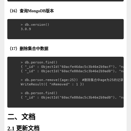
（16）查询MongoDB版本
> db.version()
3.0.9
（17）删除集合中数据
> db.person.find()
{ "_id" : ObjectId("60acfe46dac5c3b46e2b9acf"), "name
{ "_id" : ObjectId("60acfe88dac5c3b46e2b9ad0"), "name
> db.person.remove({age:25})  #删除集合中age为25的记录
WriteResult({ "nRemoved" : 1 })
> db.person.find()
{ "_id" : ObjectId("60acfe88dac5c3b46e2b9ad0"), "name
二、文档
2.1 更新文档