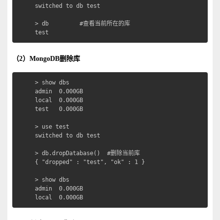
switched to db test  

> db         #查看当前所在的库

test
（2）MongoDB删除库
> show dbs

admin  0.000GB

local  0.000GB

test   0.000GB

> use test

switched to db test

> db.dropDatabase()  #删除当前库

{ "dropped" : "test", "ok" : 1 }

> show dbs

admin  0.000GB

local  0.000GB