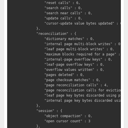
			"reset calls" : 6,

			"search calls" : 0,

			"search near calls" : 0,

			"update calls" : 0,

			"cursor-update value bytes updated" : 0

		},

		"reconciliation" : {

			"dictionary matches" : 0,

			"internal page multi-block writes" : 0,

			"leaf page multi-block writes" : 0,

			"maximum blocks required for a page" : 0,

			"internal-page overflow keys" : 0,

			"leaf-page overflow keys" : 0,

			"overflow values written" : 0,

			"pages deleted" : 0,

			"page checksum matches" : 0,

			"page reconciliation calls" : 4,

			"page reconciliation calls for eviction" : 0,

			"leaf page key bytes discarded using prefix compression" : 0,

			"internal page key bytes discarded using suffix compression" : 0

		},

		"session" : {

			"object compaction" : 0,

			"open cursor count" : 3

		},
