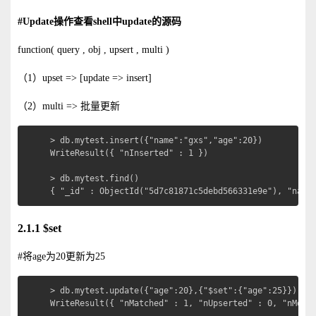
#Update操作查看shell中update的源码
function( query , obj , upsert , multi )
（1）upset => [update => insert]
（2）multi => 批量更新
> db.mytest.insert({"name":"gxs","age":20})

WriteResult({ "nInserted" : 1 })

> db.mytest.find()

{ "_id" : ObjectId("5d7c81871c5debd566331e9e"), "name
2.1.1 $set
#将age为20更新为25
> db.mytest.update({"age":20},{"$set":{"age":25}})

WriteResult({ "nMatched" : 1, "nUpserted" : 0, "nModif