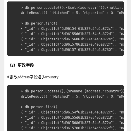
> db.person.update({},{$set:{address:""}},{multi:true}
WriteResult({ "nMatched" : 5, "nUpserted" : 0, "nModif
> db.person.find()

{ "_id" : ObjectId("5d96154f61b327e54e5a872c"), "name"
{ "_id" : ObjectId("5d96155d61b327e54e5a872d"), "name"
{ "_id" : ObjectId("5d96156861b327e54e5a872e"), "name"
{ "_id" : ObjectId("5d96157861b327e54e5a872f"), "name"
{ "_id" : ObjectId("5d96157f61b327e54e5a8730"), "name
（2）更改字段
#更改address字段名为country
> db.person.update({},{$rename:{address:"country"}},{m
WriteResult({ "nMatched" : 5, "nUpserted" : 0, "nModif
> db.person.find()

{ "_id" : ObjectId("5d96154f61b327e54e5a872c"), "name"
{ "_id" : ObjectId("5d96155d61b327e54e5a872d"), "name"
{ "_id" : ObjectId("5d96156861b327e54e5a872e"), "name"
{ "_id" : ObjectId("5d96157861b327e54e5a872f"), "name"