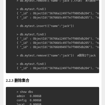
> db.mytest.remove({"name":"jack"},true)  #只删除一个jac
> db.mytest.find()

{ "_id" : ObjectId("56766a124977e7f9805db204"), "name"
{ "_id" : ObjectId("56766b5c4977e7f9805db205"), "name"
> db.mytest.insert({"name":"jack"})

> db.mytest.find()

{ "_id" : ObjectId("56766a124977e7f9805db204"), "name"
{ "_id" : ObjectId("56766b5c4977e7f9805db205"), "name"
{ "_id" : ObjectId("56766b994977e7f9805db206"), "name"
> db.mytest.remove({"name":"jack"})  #删除2个jack

> db.mytest.find()

{ "_id" : ObjectId("56766a124977e7f9805db204"), "name
2.2.3 删除集合
> show dbs

admin   0.000GB

config  0.000GB

local   0.000GB
