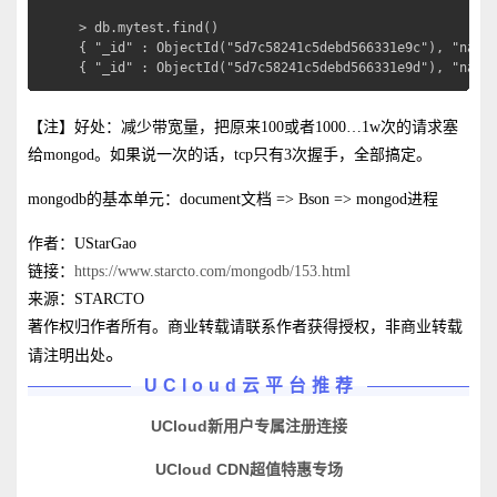
> db.mytest.find()

{ "_id" : ObjectId("5d7c58241c5debd566331e9c"), "name"
{ "_id" : ObjectId("5d7c58241c5debd566331e9d"), "name
【注】好处：减少带宽量，把原来100或者1000…1w次的请求塞
给mongod。如果说一次的话，tcp只有3次握手，全部搞定。
mongodb的基本单元：document文档 => Bson => mongod进程
作者：UStarGao
链接：
https://www.starcto.com/mongodb/153.html
来源：STARCTO
著作权归作者所有。商业转载请联系作者获得授权，非商业转载
。
请注明出处
UCloud云平台推荐
UCloud新用户专属注册连接
UCloud CDN超值特惠专场