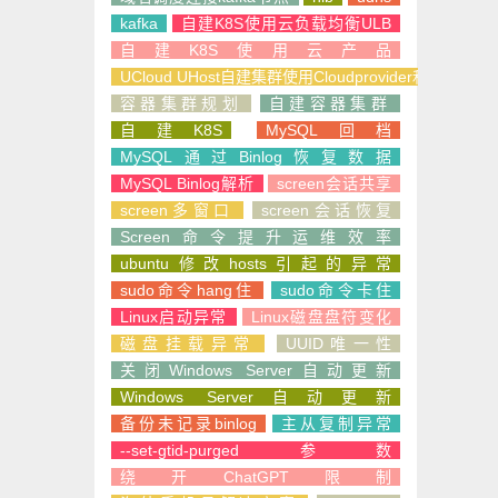
kafka
自建K8S使用云负载均衡ULB
自建K8S使用云产品
UCloud UHost自建集群使用Cloudprovider和CSI
容器集群规划
自建容器集群
自建K8S
MySQL回档
MySQL通过Binlog恢复数据
MySQL Binlog解析
screen会话共享
screen多窗口
screen会话恢复
Screen命令提升运维效率
ubuntu修改hosts引起的异常
sudo命令hang住
sudo命令卡住
Linux启动异常
Linux磁盘盘符变化
磁盘挂载异常
UUID唯一性
关闭Windows Server自动更新
Windows Server自动更新
备份未记录binlog
主从复制异常
--set-gtid-purged参数
绕开ChatGPT限制