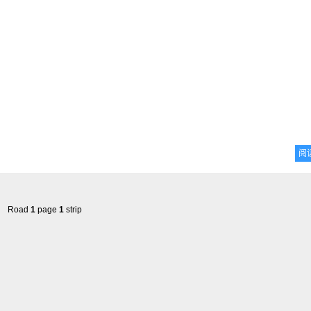
阅
Road
1
page
1
strip