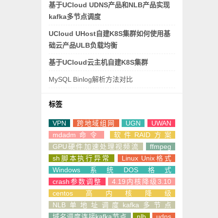
基于UCloud UDNS产品和NLB产品实现
kafka多节点调度
UCloud UHost自建K8S集群如何使用基
础云产品ULB负载均衡
基于UCloud云主机自建K8S集群
MySQL Binlog解析方法对比
标签
VPN
跨地域组网
UGN
UWAN
mdadm命令
软件RAID方案
GPU硬件加速处理视频流
ffmpeg
sh脚本执行异常
Linux Unix格式
Windows系统DOS格式
crash参数调整
4.19内核降级3.10
centos高内核降级
NLB单地址调度kafka多节点
域名调度连接kafka节点
nlb
udns