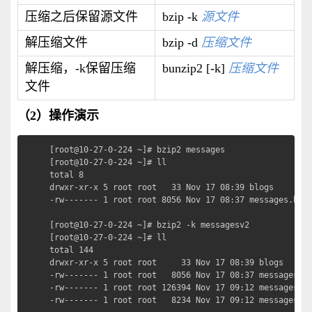
压缩之后保留源文件
bzip -k
源
文件
解压缩文件
bzip -d
压缩文件
解压缩，-k保留压缩
bunzip2 [-k]
压缩文件
文件
（2）操作演示
[root@10-27-0-224 ~]# bzip2 messages             
[root@10-27-0-224 ~]# ll

total 8

drwxr-xr-x 5 root root   33 Nov 17 08:39 blogs

-rw------- 1 root root 8056 Nov 17 08:37 messages.bz2

[root@10-27-0-224 ~]# bzip2 -k messagesv2        
[root@10-27-0-224 ~]# ll

total 144

drwxr-xr-x 5 root root     33 Nov 17 08:39 blogs

-rw------- 1 root root   8056 Nov 17 08:37 messages.bz
-rw------- 1 root root 126394 Nov 17 09:12 messagesv2

-rw------- 1 root root   8234 Nov 17 09:12 messagesv2.