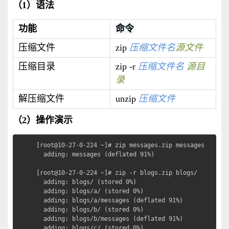
（1）语法
功能
命令
压缩文件
zip
压缩文件名
源文件
压缩目录
zip -r
压缩文件名
源目
录
解压缩文件
unzip
压缩文件
（2）操作演示
[root@10-27-0-224 ~]# zip messages.zip messages    #
  adding: messages (deflated 91%)

[root@10-27-0-224 ~]# zip -r blogs.zip blogs/      #
  adding: blogs/ (stored 0%)

  adding: blogs/a/ (stored 0%)

  adding: blogs/a/messages (deflated 91%)

  adding: blogs/b/ (stored 0%)

  adding: blogs/b/messages (deflated 91%)

  adding: blogs/c/ (stored 0%)
