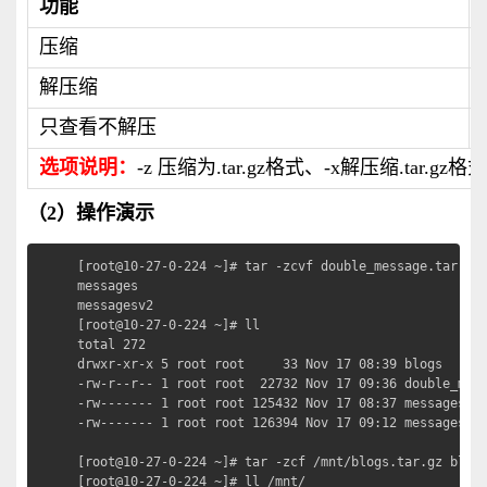
功能
压缩
解压缩
只查看不解压
选项说明：
-z 压缩为.tar.gz格式、-x解压缩.tar
（2）操作演示
[root@10-27-0-224 ~]# tar -zcvf double_message.tar.
messages

messagesv2

[root@10-27-0-224 ~]# ll

total 272

drwxr-xr-x 5 root root     33 Nov 17 08:39 blogs

-rw-r--r-- 1 root root  22732 Nov 17 09:36 double_mess
-rw------- 1 root root 125432 Nov 17 08:37 messages

-rw------- 1 root root 126394 Nov 17 09:12 messagesv2

[root@10-27-0-224 ~]# tar -zcf /mnt/blogs.tar.gz b
[root@10-27-0-224 ~]# ll /mnt/
