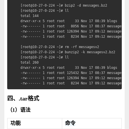
[root@10-27-0-224 ~]# bzip2 -d messages.bz2      
[root@10-27-0-224 ~]# ll

total 144

drwxr-xr-x 5 root root     33 Nov 17 08:39 blogs

-rw------- 1 root root   8056 Nov 17 08:37 messages

-rw------- 1 root root 126394 Nov 17 09:12 messagesv2

-rw------- 1 root root   8234 Nov 17 09:12 messagesv2.
[root@10-27-0-224 ~]# rm -rf messagesv2

[root@10-27-0-224 ~]# bunzip2 -k messagesv2.bz2  
[root@10-27-0-224 ~]# ll

total 260

drwxr-xr-x 5 root root     33 Nov 17 08:39 blogs

-rw------- 1 root root 125432 Nov 17 08:37 messages

-rw------- 1 root root 126394 Nov 17 09:12 messagesv2

-rw------- 1 root root   8234 Nov 17 09:12 messagesv2
四、.tar格式
（1）语法
功能
命令