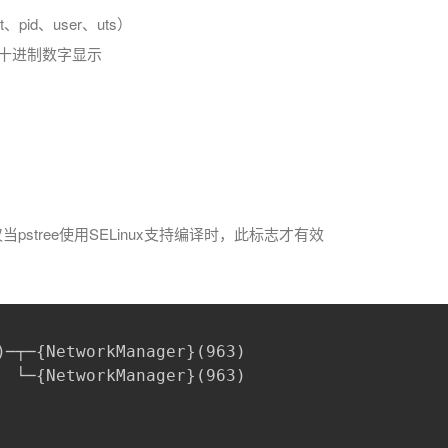
、pid、user、uts）
以十进制数字显示
当pstree使用SELinux支持编译时，此标志才有效
)─┬─{NetworkManager}(963)
  └─{NetworkManager}(963)