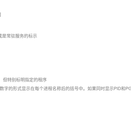
]
数或是常驻服务的标示
类似，但特别标明指定的程序
十进制数字的形式显示在每个进程名称后的括号中。如果同时显示PID和PG