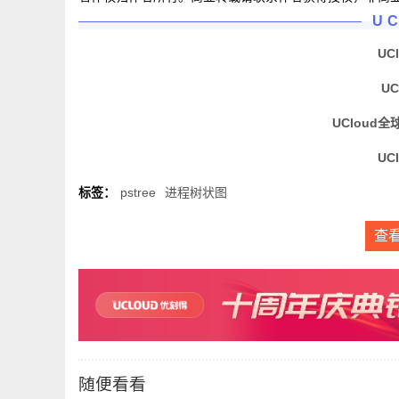
U
UC
U
UCloud全
UC
标签：
pstree
进程树状图
查
随便看看