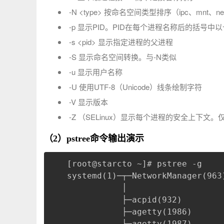
-N <type> 按命名空间类型排序（ipc、mnt、net
-p 显示PID。PID在每个进程名称后的括号中
-s <pid> 显示指定进程的父进程
-S 显示命名空间转换。与-N类似
-u 显示用户名称
-U 使用UTF-8（Unicode）线条绘制字符
-V 显示版本
-Z （SELinux）显示每个进程的安全上下文。仅
（2）pstree命令输出演示
[root@starcto ~]# pstree -g
systemd(1)─┬─NetworkManager(963
           │                   
           ├─acpid(932)
           ├─agetty(1986)
           ├─agetty(1987)