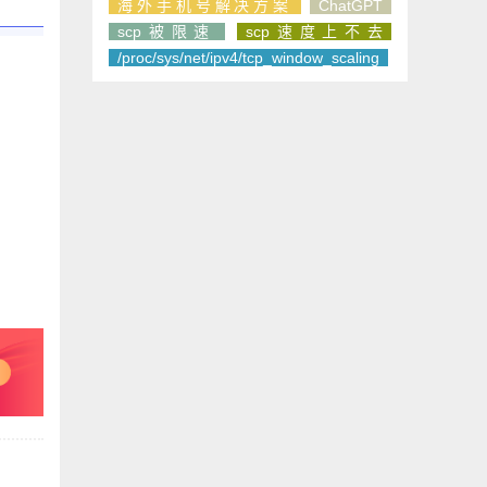
海外手机号解决方案
ChatGPT
scp被限速
scp速度上不去
/proc/sys/net/ipv4/tcp_window_scaling