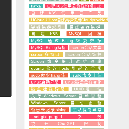
kafka
自建K8S使用云负载均衡ULB
自建K8S使用云产品
UCloud UHost自建集群使用Cloudprovider和CSI
容器集群规划
自建容器集群
自建K8S
MySQL回档
MySQL通过Binlog恢复数据
MySQL Binlog解析
screen会话共享
screen多窗口
screen会话恢复
Screen命令提升运维效率
ubuntu修改hosts引起的异常
sudo命令hang住
sudo命令卡住
Linux启动异常
Linux磁盘盘符变化
磁盘挂载异常
UUID唯一性
关闭Windows Server自动更新
Windows Server自动更新
备份未记录binlog
主从复制异常
--set-gtid-purged参数
绕开ChatGPT限制