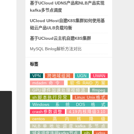
基于UCloud UDNS产品和NLB产品实现
kafka多节点调度
UCloud UHost自建K8S集群如何使用基
础云产品ULB负载均衡
基于UCloud云主机自建K8S集群
MySQL Binlog解析方法对比
标签
VPN
跨地域组网
UGN
UWAN
mdadm命令
软件RAID方案
GPU硬件加速处理视频流
ffmpeg
sh脚本执行异常
Linux Unix格式
Windows系统DOS格式
crash参数调整
4.19内核降级3.10
centos高内核降级
NLB单地址调度kafka多节点
域名调度连接kafka节点
nlb
udns