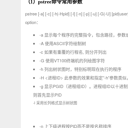
（1）pstree命令常用参数
pstree [-a] [-c] [-h|-Hpid] [-l] [-n] [-p] [-u] [-G|-U] [pid|user
option：
-a 显示每个程序的完整指令，包含路径，参
-A 使用ASCII字符绘制树
-c 如果有重覆的行程名, 则分开列出
-G 使用VT100终端机的列绘图字符
-h 列出树状图时，特别标明现在执行的程序
-H <进程ID> 此参数的效果和指定”-h”参数
-g 显示PGID（进程组ID）。进程组ID以
则首先显示PID
-l 采用长列格式显示树状图
-n 上下级进程按PID而不是按名称排序