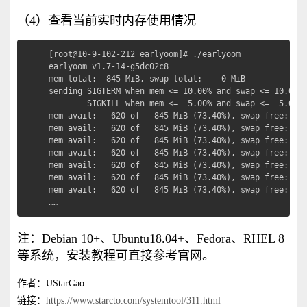
（4）查看当前实时内存使用情况
[root@10-9-102-212 earlyoom]# ./earlyoom

earlyoom v1.7-14-g5dc02c8

mem total:  845 MiB, swap total:    0 MiB

sending SIGTERM when mem <= 10.00% and swap <= 10.00%,
        SIGKILL when mem <=  5.00% and swap <=  5.00%

mem avail:   620 of   845 MiB (73.40%), swap free:    
mem avail:   620 of   845 MiB (73.40%), swap free:    
mem avail:   620 of   845 MiB (73.40%), swap free:    
mem avail:   620 of   845 MiB (73.40%), swap free:    
mem avail:   620 of   845 MiB (73.40%), swap free:    
mem avail:   620 of   845 MiB (73.40%), swap free:    
mem avail:   620 of   845 MiB (73.40%), swap free:    
……
注：Debian 10+、Ubuntu18.04+、Fedora、RHEL 8
等系统，安装教程可直接参考官网。
作者：UStarGao
链接：
https://www.starcto.com/systemtool/311.html