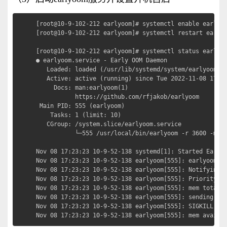
[root@10-9-102-212 earlyoom]# systemctl enable earlyoo
[root@10-9-102-212 earlyoom]# systemctl restart earlyo
[root@10-9-102-212 earlyoom]# systemctl status earlyoo
● earlyoom.service - Early OOM Daemon

   Loaded: loaded (/usr/lib/systemd/system/earlyoom.se
   Active: active (running) since Tue 2022-11-08 17:23
     Docs: man:earlyoom(1)

           https://github.com/rfjakob/earlyoom

 Main PID: 555 (earlyoom)

    Tasks: 1 (limit: 10)

   CGroup: /system.slice/earlyoom.service

           └─555 /usr/local/bin/earlyoom -r 3600 -m 2,
Nov 08 17:23:23 10-9-52-138 systemd[1]: Started Early 
Nov 08 17:23:23 10-9-52-138 earlyoom[555]: earlyoom 1.
Nov 08 17:23:23 10-9-52-138 earlyoom[555]: Notifying t
Nov 08 17:23:23 10-9-52-138 earlyoom[555]: Priority wa
Nov 08 17:23:23 10-9-52-138 earlyoom[555]: mem total: 
Nov 08 17:23:23 10-9-52-138 earlyoom[555]: sending SIG
Nov 08 17:23:23 10-9-52-138 earlyoom[555]: SIGKILL whe
Nov 08 17:23:23 10-9-52-138 earlyoom[555]: mem avail: