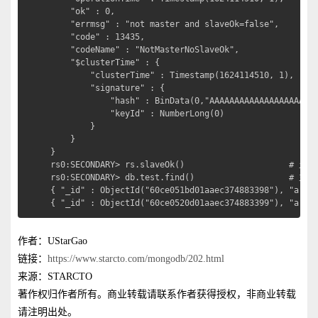
    "ok" : 0,

    "errmsg" : "not master and slaveOk=false",

    "code" : 13435,

    "codeName" : "NotMasterNoSlaveOk",

    "$clusterTime" : {

        "clusterTime" : Timestamp(1624114510, 1),

        "signature" : {

            "hash" : BinData(0,"AAAAAAAAAAAAAAAAAAAAAA
            "keyId" : NumberLong(0)

        }

    }

}

rs0:SECONDARY> rs.slaveOk()                     # 
rs0:SECONDARY> db.test.find()                  
{ "_id" : ObjectId("60ce051bd01aaec374883398"), "a" : 
{ "_id" : ObjectId("60ce0520d01aaec374883399"), "a" :
作者：UStarGao
链接：
https://www.starcto.com/mongodb/202.html
来源：STARCTO
著作权归作者所有。商业转载请联系作者获得授权，非商业转载
请注明出处。