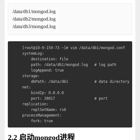
/data/db1/mongod.log
/data/db2/mongod.log
/data/db3/mongod.log
[root@10-9-159-73 ~]# vim /data/db1/mongod.conf

systemLog:

    destination: file

    path: /data/db1/mongod.log   # log path

    logAppend: true

storage:

    dbPath: /data/db1            # data directory

net:

    bindIp: 0.0.0.0

    port: 28017                  # port

replication:

    replSetName: rs0

processManagement:

    fork: true
2.2 启动mongod进程