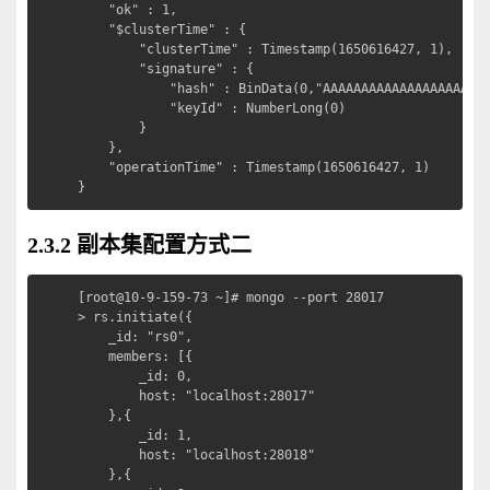
	"ok" : 1,

	"$clusterTime" : {

		"clusterTime" : Timestamp(1650616427, 1),

		"signature" : {

			"hash" : BinData(0,"AAAAAAAAAAAAAAAAAAAAAAAAAAA="),

			"keyId" : NumberLong(0)

		}

	},

	"operationTime" : Timestamp(1650616427, 1)

}
2.3.2 副本集配置方式二
[root@10-9-159-73 ~]# mongo --port 28017

> rs.initiate({

    _id: "rs0",

    members: [{

        _id: 0,

        host: "localhost:28017"

    },{

        _id: 1,

        host: "localhost:28018"

    },{
