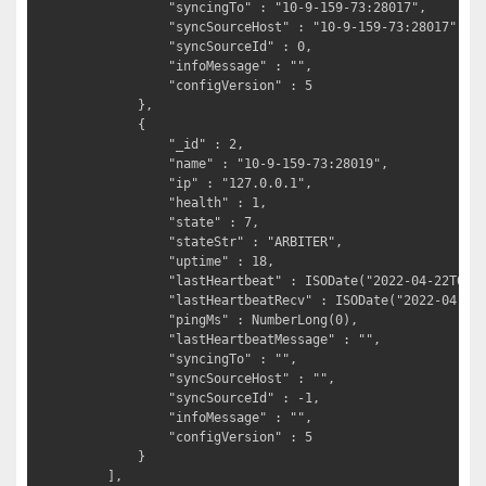
			"syncingTo" : "10-9-159-73:28017",

			"syncSourceHost" : "10-9-159-73:28017",

			"syncSourceId" : 0,

			"infoMessage" : "",

			"configVersion" : 5

		},

		{

			"_id" : 2,

			"name" : "10-9-159-73:28019",

			"ip" : "127.0.0.1",

			"health" : 1,

			"state" : 7,

			"stateStr" : "ARBITER",                                # 哨兵选举节点

			"uptime" : 18,

			"lastHeartbeat" : ISODate("2022-04-22T08:33:52.599Z"),

			"lastHeartbeatRecv" : ISODate("2022-04-22T08:33:52.643Z"),

			"pingMs" : NumberLong(0),

			"lastHeartbeatMessage" : "",

			"syncingTo" : "",

			"syncSourceHost" : "",

			"syncSourceId" : -1,

			"infoMessage" : "",

			"configVersion" : 5

		}

	],
