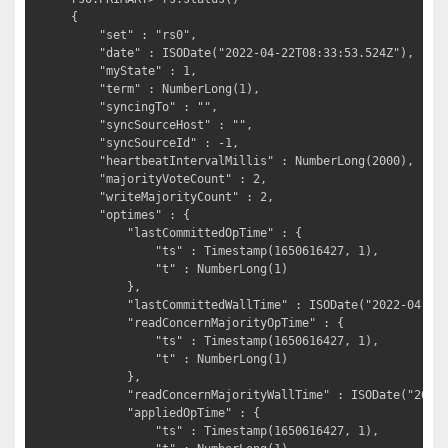
{

	"set" : "rs0",

	"date" : ISODate("2022-04-22T08:33:53.524Z"),

	"myState" : 1,

	"term" : NumberLong(1),

	"syncingTo" : "",

	"syncSourceHost" : "",

	"syncSourceId" : -1,

	"heartbeatIntervalMillis" : NumberLong(2000),

	"majorityVoteCount" : 2,

	"writeMajorityCount" : 2,

	"optimes" : {

		"lastCommittedOpTime" : {

			"ts" : Timestamp(1650616427, 1),

			"t" : NumberLong(1)

		},

		"lastCommittedWallTime" : ISODate("2022-04-22T08:33:47.259Z"),

		"readConcernMajorityOpTime" : {

			"ts" : Timestamp(1650616427, 1),

			"t" : NumberLong(1)

		},

		"readConcernMajorityWallTime" : ISODate("2022-04-22T08:33:47.259Z"),

		"appliedOpTime" : {

			"ts" : Timestamp(1650616427, 1),
