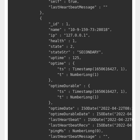
			"self" : true,

			"lastHeartbeatMessage" : ""

		},

		{

			"_id" : 1,

			"name" : "10-9-159-73:28018",

			"ip" : "127.0.0.1",

			"health" : 1,

			"state" : 2,

			"stateStr" : "SECONDARY",                            # 从节点

			"uptime" : 125,

			"optime" : {

				"ts" : Timestamp(1650616427, 1),

				"t" : NumberLong(1)

			},

			"optimeDurable" : {

				"ts" : Timestamp(1650616427, 1),

				"t" : NumberLong(1)

			},

			"optimeDate" : ISODate("2022-04-22T08:33:47Z"),

			"optimeDurableDate" : ISODate("2022-04-22T08:33:47Z"),

			"lastHeartbeat" : ISODate("2022-04-22T08:33:52.591Z"),

			"lastHeartbeatRecv" : ISODate("2022-04-22T08:33:52.632Z"),

			"pingMs" : NumberLong(0),

			"lastHeartbeatMessage" : "",
