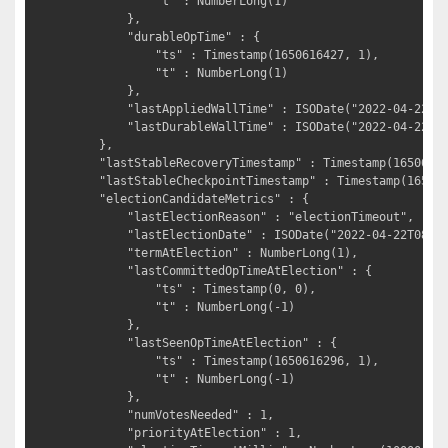
			"t" : NumberLong(1)

		},

		"durableOpTime" : {

			"ts" : Timestamp(1650616427, 1),

			"t" : NumberLong(1)

		},

		"lastAppliedWallTime" : ISODate("2022-04-22T08:33:47.259Z"),

		"lastDurableWallTime" : ISODate("2022-04-22T08:33:47.259Z")

	},

	"lastStableRecoveryTimestamp" : Timestamp(1650616414, 1),

	"lastStableCheckpointTimestamp" : Timestamp(1650616414, 1),

	"electionCandidateMetrics" : {

		"lastElectionReason" : "electionTimeout",

		"lastElectionDate" : ISODate("2022-04-22T08:31:36.227Z"),

		"termAtElection" : NumberLong(1),

		"lastCommittedOpTimeAtElection" : {

			"ts" : Timestamp(0, 0),

			"t" : NumberLong(-1)

		},

		"lastSeenOpTimeAtElection" : {

			"ts" : Timestamp(1650616296, 1),

			"t" : NumberLong(-1)

		},

		"numVotesNeeded" : 1,

		"priorityAtElection" : 1,
