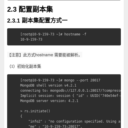
2.3 配置副本集
2.3.1 副本集配置方式一
[root@10-9-159-73 ~]# hostname -f

10-9-159-73
【注意】此方式hostname 需要能被解析。
初始化副本集
（1）
[root@10-9-159-73 ~]# mongo --port 28017

MongoDB shell version v4.2.1

connecting to: mongodb://127.0.0.1:28017/?compressors=
Implicit session: session { "id" : UUID("740e54ef-4919
MongoDB server version: 4.2.1

> rs.initiate()

{

	"info2" : "no configuration specified. Using a default configuration for the set",

	"me" : "10-9-159-73:28017",
