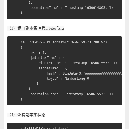
	},

	"operationTime" : Timestamp(1650614803, 1)

}
（3）添加副本集哨兵arbiter节点
rs0:PRIMARY> rs.addArb("10-9-159-73:28019")

{

	"ok" : 1,

	"$clusterTime" : {

		"clusterTime" : Timestamp(1650615573, 1),

		"signature" : {

			"hash" : BinData(0,"AAAAAAAAAAAAAAAAAAAAAAAAAAA="),

			"keyId" : NumberLong(0)

		}

	},

	"operationTime" : Timestamp(1650615573, 1)

}
（4）查看副本集状态
rs0:PRIMARY> rs.status()
