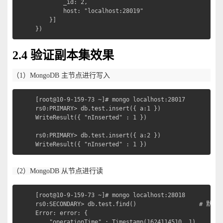
        _id: 2,

        host: "localhost:28019"

    }]

})
2.4 验证副本集效果
（1）MongoDB 主节点进行写入
[root@10-9-159-73 ~]# mongo localhost:28017

rs0:PRIMARY> db.test.insert({ a:1 })

WriteResult({ "nInserted" : 1 })

rs0:PRIMARY> db.test.insert({ a:2 })

WriteResult({ "nInserted" : 1 })
（2）MongoDB 从节点进行读
[root@10-9-159-73 ~]# mongo localhost:28018

rs0:SECONDARY> db.test.find()                 
Error: error: {

    "operationTime" : Timestamp(1624114510, 1),
