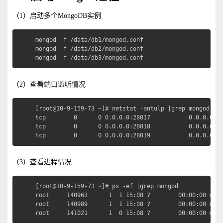
（1）启动多个MongoDB实例
mongod -f /data/db1/mongod.conf

mongod -f /data/db2/mongod.conf

mongod -f /data/db3/mongod.conf
（2）查看
端口监听情况
[root@10-9-159-73 ~]# netstat -antulp |grep mongod

tcp        0      0 0.0.0.0:28017           0.0.0.0:* 
tcp        0      0 0.0.0.0:28018           0.0.0.0:* 
tcp        0      0 0.0.0.0:28019           0.0.0.0:*
（3）查看进程情况
[root@10-9-159-73 ~]# ps -ef |grep mongod

root     140963      1  1 15:08 ?        00:00:00 mong
root     140989      1  1 15:08 ?        00:00:00 mong
root     141021      1  0 15:08 ?        00:00:00 mon