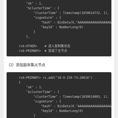
	"ok" : 1,

	"$clusterTime" : {

		"clusterTime" : Timestamp(1650614732, 1),

		"signature" : {

			"hash" : BinData(0,"AAAAAAAAAAAAAAAAAAAAAAAAAAA="),

			"keyId" : NumberLong(0)

		}

	},

rs0:OTHER>    # 进入复制集状态

rs0:PRIMARY>  # 变成了主节点
（2）
添加副本集从节点
rs0:PRIMARY> rs.add("10-9-159-73:28018")

{

	"ok" : 1,

	"$clusterTime" : {

		"clusterTime" : Timestamp(1650614803, 1),

		"signature" : {

			"hash" : BinData(0,"AAAAAAAAAAAAAAAAAAAAAAAAAAA="),

			"keyId" : NumberLong(0)

		}
