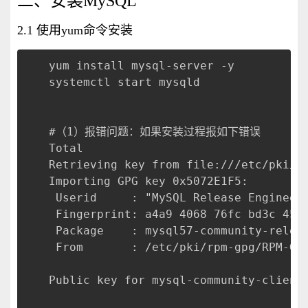
二、安装MySQL
2.1 使用yum命令安装
yum install mysql-server -y
systemctl start mysqld              
#（1）报错问题：如果安装过程报如下错误
Total                                
Retrieving key from file:///etc/pki/r
Importing GPG key 0x5072E1F5:
 Userid     : "MySQL Release Engineer
 Fingerprint: a4a9 4068 76fc bd3c 456
 Package    : mysql57-community-relea
 From       : /etc/pki/rpm-gpg/RPM-GP
Public key for mysql-community-client