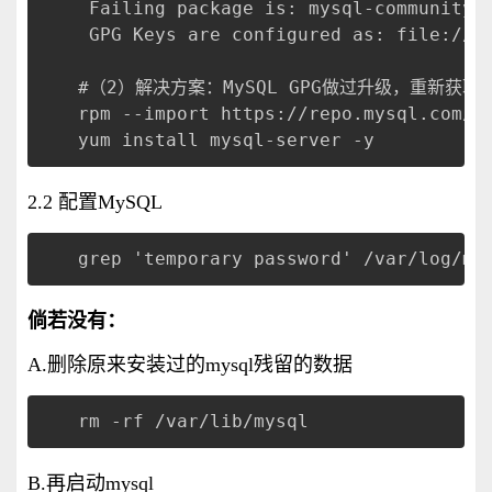
 Failing package is: mysql-community-
 GPG Keys are configured as: file:///
#（2）解决方案：MySQL GPG做过升级，重新获取
rpm --import https://repo.mysql.com/R
yum install mysql-server -y
2.2 配置MySQL
grep 'temporary password' /var/log
倘若没有：
A.删除原来安装过的mysql残留的数据
rm -rf /var/lib/mysql
B.再启动mysql