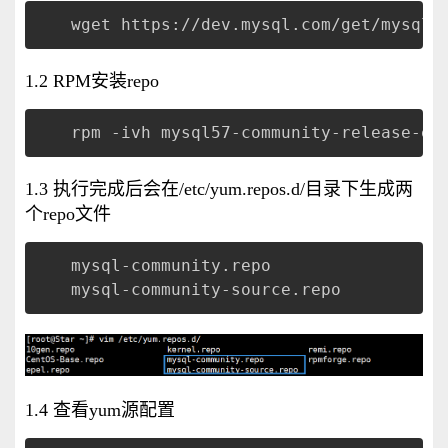
wget https://dev.mysql.com/get/mysql5
1.2 RPM安装repo
rpm -ivh mysql57-community-release-el
1.3 执行完成后会在/etc/yum.repos.d/目录下生成两
个repo文件
mysql-community.repo 
mysql-community-source.repo
1.4 查看yum源配置