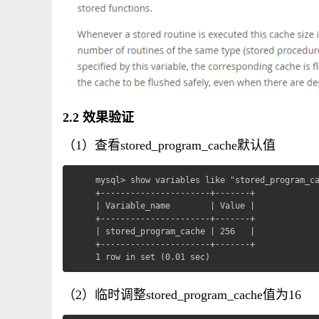
2.2 效果验证
（1）查看stored_program_cache默认值
mysql> show variables like "stored_program_ca
+----------------------+-------+

| Variable_name        | Value |

+----------------------+-------+

| stored_program_cache | 256   |

+----------------------+-------+

1 row in set (0.01 sec)
（2）临时调整stored_program_cache值为16