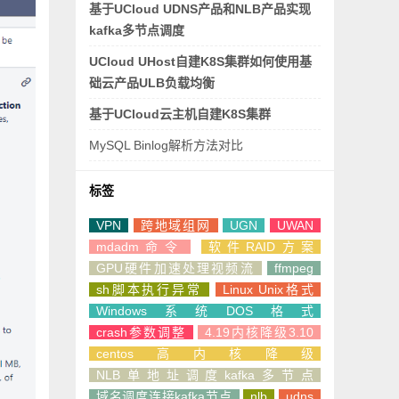
基于UCloud UDNS产品和NLB产品实现
kafka多节点调度
UCloud UHost自建K8S集群如何使用基
础云产品ULB负载均衡
基于UCloud云主机自建K8S集群
MySQL Binlog解析方法对比
标签
VPN
跨地域组网
UGN
UWAN
mdadm命令
软件RAID方案
GPU硬件加速处理视频流
ffmpeg
sh脚本执行异常
Linux Unix格式
Windows系统DOS格式
crash参数调整
4.19内核降级3.10
centos高内核降级
NLB单地址调度kafka多节点
域名调度连接kafka节点
nlb
udns