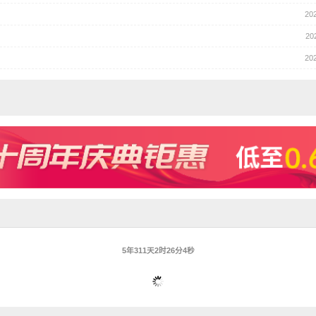
20
20
20
5年311天2时26分4秒