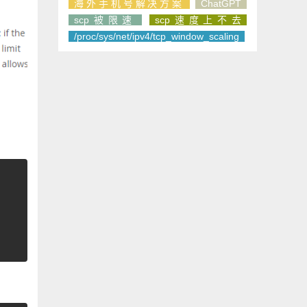
海外手机号解决方案
ChatGPT
scp被限速
scp速度上不去
/proc/sys/net/ipv4/tcp_window_scaling