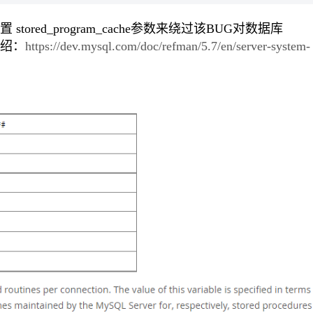
red_program_cache参数来绕过该BUG对数据库
介绍：
https://dev.mysql.com/doc/refman/5.7/en/server-system-