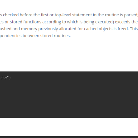
che";
