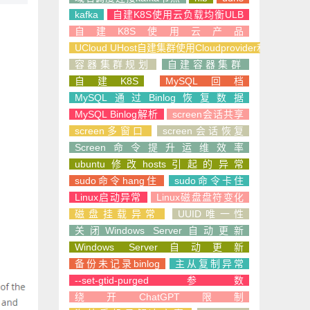
kafka
自建K8S使用云负载均衡ULB
自建K8S使用云产品
UCloud UHost自建集群使用Cloudprovider和CSI
容器集群规划
自建容器集群
自建K8S
MySQL回档
MySQL通过Binlog恢复数据
MySQL Binlog解析
screen会话共享
screen多窗口
screen会话恢复
Screen命令提升运维效率
ubuntu修改hosts引起的异常
sudo命令hang住
sudo命令卡住
Linux启动异常
Linux磁盘盘符变化
磁盘挂载异常
UUID唯一性
关闭Windows Server自动更新
Windows Server自动更新
备份未记录binlog
主从复制异常
--set-gtid-purged参数
绕开ChatGPT限制