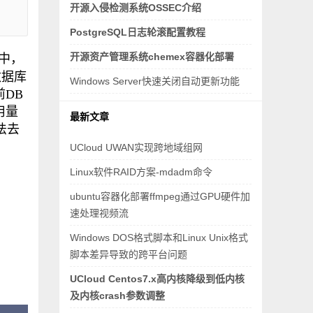
开源入侵检测系统OSSEC介绍
PostgreSQL日志轮滚配置教程
开源资产管理系统chemex容器化部署
障中，
数据库
Windows Server快速关闭自动更新功能
前DB
用量
最新文章
法去
UCloud UWAN实现跨地域组网
Linux软件RAID方案-mdadm命令
ubuntu容器化部署ffmpeg通过GPU硬件加
速处理视频流
Windows DOS格式脚本和Linux Unix格式
脚本差异导致的跨平台问题
UCloud Centos7.x高内核降级到低内核
及内核crash参数调整