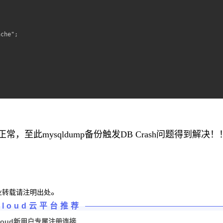
che";

常，至此mysqldump备份触发DB Crash问题得到解决！
。
业转载请注明出处
Cloud云平台推荐
loud新用户专属注册连接