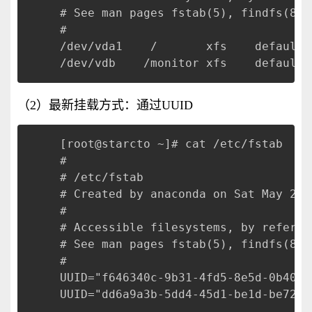
# See man pages fstab(5), findfs(8),
#

/dev/vda1    /       xfs    defaults 
（2）最新挂载方式：通过UUID
[root@starcto ~]# cat /etc/fstab

#

# /etc/fstab

# Created by anaconda on Sat May 25 
#

# Accessible filesystems, by referen
# See man pages fstab(5), findfs(8),
#

UUID="f646340c-9b31-4fd5-8e5d-0b4073