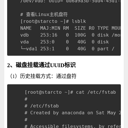
/dev/vdb: UUID="dd6a9a3b-5dd4-45d1-be
# 查看Linux主机盘符
[root@starcto ~]# lsblk
NAME   MAJ:MIN RM  SIZE RO TYPE MOUNT
vdb    253:16   0  100G  0 disk /moni
vda    253:0    0   40G  0 disk 
└─vda1 253:1    0   40G  0 part /
2、磁盘挂载通过UUID标识
（1）历史挂载方式：通过盘符
[root@starcto ~]# cat /etc/fstab

#

# /etc/fstab

# Created by anaconda on Sat May 25 
#

# Accessible filesystems, by referen