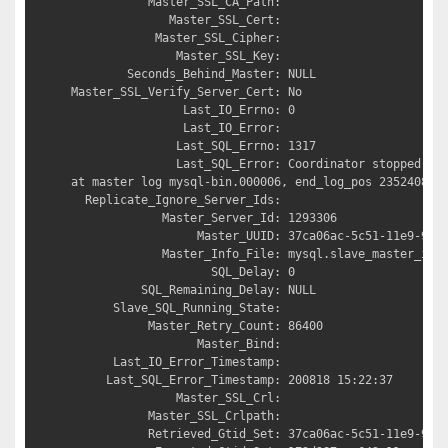
           Master_SSL_CA_Path: 

              Master_SSL_Cert: 

            Master_SSL_Cipher: 

               Master_SSL_Key: 

        Seconds_Behind_Master: NULL

Master_SSL_Verify_Server_Cert: No

                Last_IO_Errno: 0

                Last_IO_Error: 

               Last_SQL_Errno: 1317

               Last_SQL_Error: Coordinator stopped bec
at master log mysql-bin.000006, end_log_pos 235240872.
  Replicate_Ignore_Server_Ids: 

             Master_Server_Id: 1293306

                  Master_UUID: 37ca06ac-5c51-11e9-9d3b
             Master_Info_File: mysql.slave_master_info
                    SQL_Delay: 0

          SQL_Remaining_Delay: NULL

      Slave_SQL_Running_State: 

           Master_Retry_Count: 86400

                  Master_Bind: 

      Last_IO_Error_Timestamp: 

     Last_SQL_Error_Timestamp: 200818 15:22:37

               Master_SSL_Crl: 

           Master_SSL_Crlpath: 

           Retrieved_Gtid_Set: 37ca06ac-5c51-11e9-9d3b