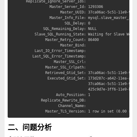
  Replicate_Ignore_Server_Ids: 

             Master_Server_Id: 1293306

                  Master_UUID: 37ca06ac-5c51-11e9-9d3b
             Master_Info_File: mysql.slave_master_info
                    SQL_Delay: 0

          SQL_Remaining_Delay: NULL

      Slave_SQL_Running_State: Waiting for Slave Worke
           Master_Retry_Count: 86400

                  Master_Bind: 

      Last_IO_Error_Timestamp: 

     Last_SQL_Error_Timestamp: 

               Master_SSL_Crl: 

           Master_SSL_Crlpath: 

           Retrieved_Gtid_Set: 37ca06ac-5c51-11e9-9d3b
            Executed_Gtid_Set: 173d287c-a642-11ea-ae79
                               37ca06ac-5c51-11e9-9d3b
                               425c9d7e-3ff6-11e9-baed
                Auto_Position: 1

         Replicate_Rewrite_DB: 

                 Channel_Name: 

           Master_TLS_Version: 1 row in set (0.00 sec
二、问题分析