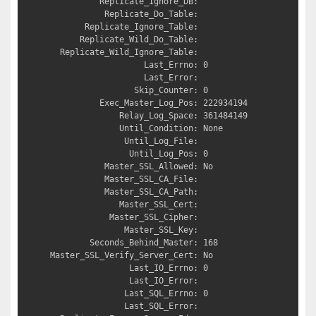
          Replicate_Ignore_DB: 

           Replicate_Do_Table: 

       Replicate_Ignore_Table: 

      Replicate_Wild_Do_Table: 

  Replicate_Wild_Ignore_Table: 

                   Last_Errno: 0

                   Last_Error: 

                 Skip_Counter: 0

          Exec_Master_Log_Pos: 222934194

              Relay_Log_Space: 361484149

              Until_Condition: None

               Until_Log_File: 

                Until_Log_Pos: 0

           Master_SSL_Allowed: No

           Master_SSL_CA_File: 

           Master_SSL_CA_Path: 

              Master_SSL_Cert: 

            Master_SSL_Cipher: 

               Master_SSL_Key: 

        Seconds_Behind_Master: 168

Master_SSL_Verify_Server_Cert: No

                Last_IO_Errno: 0

                Last_IO_Error: 

               Last_SQL_Errno: 0

               Last_SQL_Error: 
