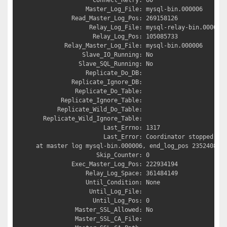
                Connect_Retry: 60

              Master_Log_File: mysql-bin.000006

          Read_Master_Log_Pos: 269158126

               Relay_Log_File: mysql-relay-bin.000007

                Relay_Log_Pos: 105085733

        Relay_Master_Log_File: mysql-bin.000006

             Slave_IO_Running: No

            Slave_SQL_Running: No

              Replicate_Do_DB: 

          Replicate_Ignore_DB: 

           Replicate_Do_Table: 

       Replicate_Ignore_Table: 

      Replicate_Wild_Do_Table: 

  Replicate_Wild_Ignore_Table: 

                   Last_Errno: 1317

                   Last_Error: Coordinator stopped bec
at master log mysql-bin.000006, end_log_pos 235240872.
                 Skip_Counter: 0

          Exec_Master_Log_Pos: 222934194

              Relay_Log_Space: 361484149

              Until_Condition: None

               Until_Log_File: 

                Until_Log_Pos: 0

           Master_SSL_Allowed: No

           Master_SSL_CA_File: 
