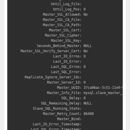
               Until_Log_File: 

                Until_Log_Pos: 0

           Master_SSL_Allowed: No

           Master_SSL_CA_File: 

           Master_SSL_CA_Path: 

              Master_SSL_Cert: 

            Master_SSL_Cipher: 

               Master_SSL_Key: 

        Seconds_Behind_Master: NULL

Master_SSL_Verify_Server_Cert: No

                Last_IO_Errno: 0

                Last_IO_Error: 

               Last_SQL_Errno: 0

               Last_SQL_Error: 

  Replicate_Ignore_Server_Ids: 

             Master_Server_Id: 0

                  Master_UUID: 37ca06ac-5c51-11e9-9d3b
             Master_Info_File: mysql.slave_master_info
                    SQL_Delay: 0

          SQL_Remaining_Delay: NULL

      Slave_SQL_Running_State: 

           Master_Retry_Count: 86400

                  Master_Bind: 

      Last_IO_Error_Timestamp: 

     Last_SQL_Error_Timestamp: 
