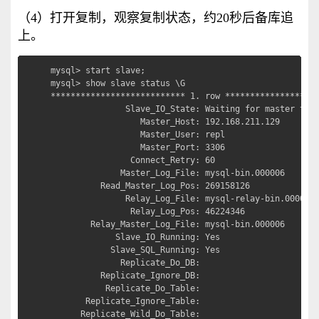
（4）打开复制，观察复制状态，约20秒后备库追
上。
mysql> start slave;

mysql> show slave status \G

*************************** 1. row *******************
               Slave_IO_State: Waiting for master to s
                  Master_Host: 192.168.211.129

                  Master_User: repl

                  Master_Port: 3306

                Connect_Retry: 60

              Master_Log_File: mysql-bin.000006

          Read_Master_Log_Pos: 269158126

               Relay_Log_File: mysql-relay-bin.000009

                Relay_Log_Pos: 46224346

        Relay_Master_Log_File: mysql-bin.000006

             Slave_IO_Running: Yes

            Slave_SQL_Running: Yes

              Replicate_Do_DB: 

          Replicate_Ignore_DB: 

           Replicate_Do_Table: 

       Replicate_Ignore_Table: 

      Replicate_Wild_Do_Table: 
