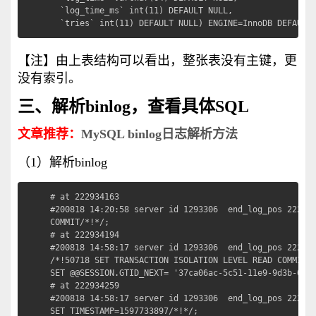
  `log_time_ms` int(11) DEFAULT NULL,

  `tries` int(11) DEFAULT NULL) ENGINE=InnoDB DEFAULT
【注】由上表结构可以看出，整张表没有主键，更
没有索引。
三、解析binlog，查看具体SQL
文章推荐：
MySQL binlog日志解析方法
（1）解析binlog
# at 222934163

#200818 14:20:58 server id 1293306  end_log_pos 222934
COMMIT/*!*/;

# at 222934194

#200818 14:58:17 server id 1293306  end_log_pos 222934
/*!50718 SET TRANSACTION ISOLATION LEVEL READ COMMITTE
SET @@SESSION.GTID_NEXT= '37ca06ac-5c51-11e9-9d3b-000c
# at 222934259

#200818 14:58:17 server id 1293306  end_log_pos 222934
SET TIMESTAMP=1597733897/*!*/;
