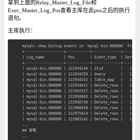
拿到上面的Relay_Master_Log_File和
Exec_Master_Log_Pos查看主库在此pos之后的执行
语句。
主库执行：
mysql> show binlog events in 'mysql-bin.000006' from 2
+------------------+-----------+-------------+--------
| Log_name         | Pos       | Event_type  | Server_
+------------------+-----------+-------------+--------
| mysql-bin.000006 | 222934194 | Gtid        |   12933
| mysql-bin.000006 | 222934259 | Query       |   12933
| mysql-bin.000006 | 222934332 | Table_map   |   12933
| mysql-bin.000006 | 222934411 | Delete_rows |   12933
| mysql-bin.000006 | 222942517 | Delete_rows |   12933
| mysql-bin.000006 | 222950603 | Delete_rows |   12933
| mysql-bin.000006 | 222958736 | Delete_rows |   12933
| mysql-bin.000006 | 222966918 | Delete_rows |   12933
| mysql-bin.000006 | 222975014 | Delete_rows |   12933
| mysql-bin.000006 | 222983142 | Delete_rows |   12933
...

## 省略

...