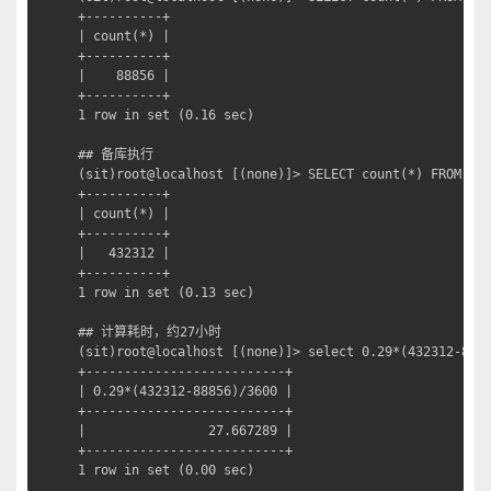
+----------+

| count(*) |

+----------+

|    88856 |

+----------+

1 row in set (0.16 sec)

## 备库执行

(sit)root@localhost [(none)]> SELECT count(*) FROM tes
+----------+

| count(*) |

+----------+

|   432312 |

+----------+

1 row in set (0.13 sec)

## 计算耗时，约27小时

(sit)root@localhost [(none)]> select 0.29*(432312-8885
+--------------------------+

| 0.29*(432312-88856)/3600 |

+--------------------------+

|                27.667289 |

+--------------------------+

1 row in set (0.00 sec)