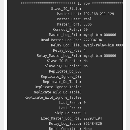
*************************** 1. row *******************
               Slave_IO_State: 

                  Master_Host: 192.168.211.129

                  Master_User: repl

                  Master_Port: 3306

                Connect_Retry: 60

              Master_Log_File: mysql-bin.000006

          Read_Master_Log_Pos: 222934194

               Relay_Log_File: mysql-relay-bin.000008

                Relay_Log_Pos: 4

        Relay_Master_Log_File: mysql-bin.000006

             Slave_IO_Running: No

            Slave_SQL_Running: No

              Replicate_Do_DB: 

          Replicate_Ignore_DB: 

           Replicate_Do_Table: 

       Replicate_Ignore_Table: 

      Replicate_Wild_Do_Table: 

  Replicate_Wild_Ignore_Table: 

                   Last_Errno: 0

                   Last_Error: 

                 Skip_Counter: 0

          Exec_Master_Log_Pos: 222934194

              Relay_Log_Space: 361484326

              Until_Condition: None
