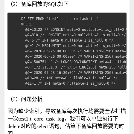
（2）备库回放的SQL如下
DELETE FROM `test1`.`t_core_task_log`

WHERE

  @1=10122 /* LONGINT meta=0 nullable=1 is_null=0 */

  @2=810 /* LONGINT meta=0 nullable=1 is_null=0 */

  @3=5 /* INT meta=0 nullable=1 is_null=0 */

  @4=1 /* MEDIUMINT meta=0 nullable=1 is_null=0 */

  @5='2020-06-25 00:00:00' /* VARSTRING(256) meta=256 
  @6='2020-06-26 00:00:00' /* VARSTRING(256) meta=256 
  @7='50075log' /* LONGBLOB/LONGTEXT meta=4 nullable=1
  @8='172.31.51.0' /* VARSTRING(256) meta=256 nullable
  @9='2020-07-23 16:30:02' /* VARSTRING(256) meta=256 
  @10=28 /* INT meta=0 nullable=1 is_null=0 */

  @11=1 /* INT meta=0 nullable=1 is_null=0 */
（3）问题分析
因为缺少索引，导致备库每次执行均需要全表扫描
一次test1.t_core_task_log，我们可以单独执行下
delete对应的select语句，估算下备库回放需要的时
间。