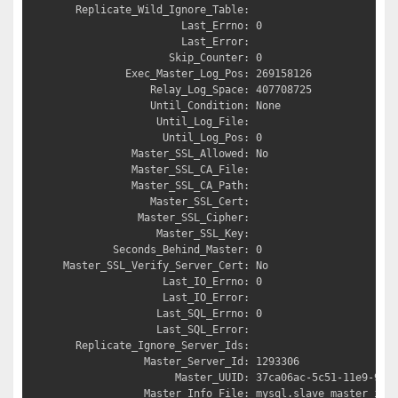
  Replicate_Wild_Ignore_Table: 

                   Last_Errno: 0

                   Last_Error: 

                 Skip_Counter: 0

          Exec_Master_Log_Pos: 269158126

              Relay_Log_Space: 407708725

              Until_Condition: None

               Until_Log_File: 

                Until_Log_Pos: 0

           Master_SSL_Allowed: No

           Master_SSL_CA_File: 

           Master_SSL_CA_Path: 

              Master_SSL_Cert: 

            Master_SSL_Cipher: 

               Master_SSL_Key: 

        Seconds_Behind_Master: 0

Master_SSL_Verify_Server_Cert: No

                Last_IO_Errno: 0

                Last_IO_Error: 

               Last_SQL_Errno: 0

               Last_SQL_Error: 

  Replicate_Ignore_Server_Ids: 

             Master_Server_Id: 1293306

                  Master_UUID: 37ca06ac-5c51-11e9-9d3b
             Master_Info_File: mysql.slave_master_info