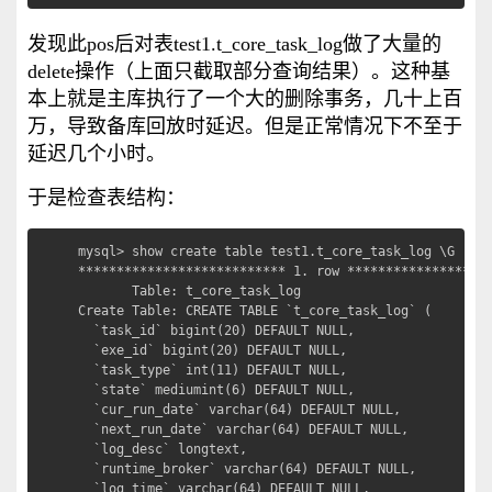
发现此pos后对表test1.t_core_task_log做了大量的
delete操作（上面只截取部分查询结果）。这种基
本上就是主库执行了一个大的删除事务，几十上百
万，导致备库回放时延迟。但是正常情况下不至于
延迟几个小时。
于是检查表结构：
mysql> show create table test1.t_core_task_log \G

*************************** 1. row *******************
       Table: t_core_task_log

Create Table: CREATE TABLE `t_core_task_log` (

  `task_id` bigint(20) DEFAULT NULL,

  `exe_id` bigint(20) DEFAULT NULL,

  `task_type` int(11) DEFAULT NULL,

  `state` mediumint(6) DEFAULT NULL,

  `cur_run_date` varchar(64) DEFAULT NULL,

  `next_run_date` varchar(64) DEFAULT NULL,

  `log_desc` longtext,

  `runtime_broker` varchar(64) DEFAULT NULL,

  `log_time` varchar(64) DEFAULT NULL,
