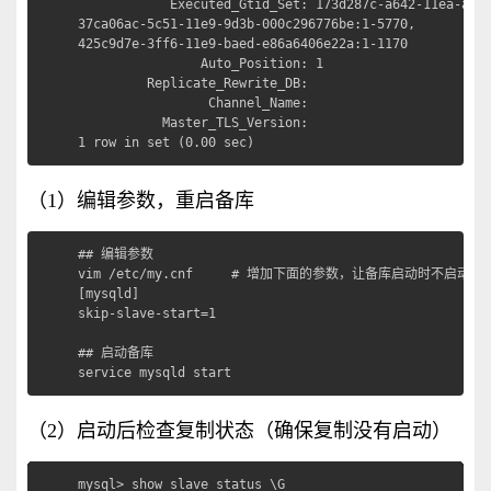
            Executed_Gtid_Set: 173d287c-a642-11ea-ae79
37ca06ac-5c51-11e9-9d3b-000c296776be:1-5770,

425c9d7e-3ff6-11e9-baed-e86a6406e22a:1-1170

                Auto_Position: 1

         Replicate_Rewrite_DB: 

                 Channel_Name: 

           Master_TLS_Version: 

1 row in set (0.00 sec)
（1）编辑参数，重启备库
## 编辑参数

vim /etc/my.cnf     # 增加下面的参数，让备库启动时不启动复制
[mysqld]

skip-slave-start=1

## 启动备库

service mysqld start
（2）启动后检查复制状态（确保复制没有启动）
mysql> show slave status \G
