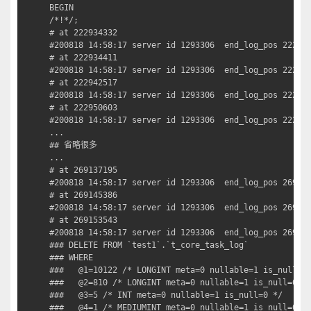
BEGIN

/*!*/;

# at 222934332

#200818 14:58:17 server id 1293306  end_log_pos 222934
# at 222934411

#200818 14:58:17 server id 1293306  end_log_pos 222942
# at 222942517

#200818 14:58:17 server id 1293306  end_log_pos 222950
# at 222950603

#200818 14:58:17 server id 1293306  end_log_pos 222958
...

## 省略很多

...

# at 269137195

#200818 14:58:17 server id 1293306  end_log_pos 269145
# at 269145386

#200818 14:58:17 server id 1293306  end_log_pos 269153
# at 269153543

#200818 14:58:17 server id 1293306  end_log_pos 269158
### DELETE FROM `test1`.`t_core_task_log`

### WHERE

###   @1=10122 /* LONGINT meta=0 nullable=1 is_null=0 
###   @2=810 /* LONGINT meta=0 nullable=1 is_null=0 */
###   @3=5 /* INT meta=0 nullable=1 is_null=0 */

###   @4=1 /* MEDIUMINT meta=0 nullable=1 is_null=0 */