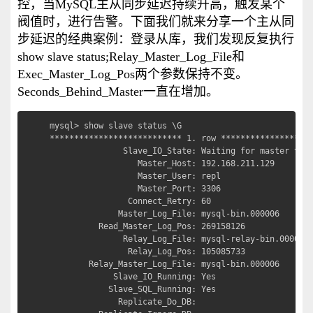
控，当MySQL主从同步延迟持续升高，触发某个
阀值时，进行告警。下面我们就来分享一个主从同
步延迟的经典案例：登录从库，我们发现反复执行
show slave status;Relay_Master_Log_File和
Exec_Master_Log_Pos两个参数保持不变。
Seconds_Behind_Master一直在增加。
mysql> show slave status \G

*************************** 1. row *******************
               Slave_IO_State: Waiting for master to s
                  Master_Host: 192.168.211.129

                  Master_User: repl

                  Master_Port: 3306

                Connect_Retry: 60

              Master_Log_File: mysql-bin.000006

          Read_Master_Log_Pos: 269158126

               Relay_Log_File: mysql-relay-bin.000007

                Relay_Log_Pos: 105085733

        Relay_Master_Log_File: mysql-bin.000006

             Slave_IO_Running: Yes

            Slave_SQL_Running: Yes

              Replicate_Do_DB: 
