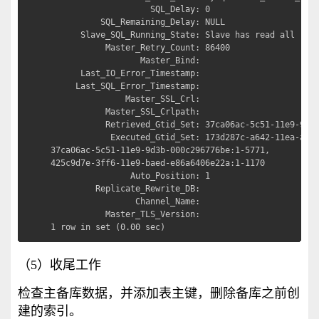
                    SQL_Delay: 0

          SQL_Remaining_Delay: NULL

      Slave_SQL_Running_State: Slave has read all rela
           Master_Retry_Count: 86400

                  Master_Bind: 

      Last_IO_Error_Timestamp: 

     Last_SQL_Error_Timestamp: 

               Master_SSL_Crl: 

           Master_SSL_Crlpath: 

           Retrieved_Gtid_Set: 37ca06ac-5c51-11e9-9d3b
            Executed_Gtid_Set: 173d287c-a642-11ea-ae79
37ca06ac-5c51-11e9-9d3b-000c296776be:1-5771,

425c9d7e-3ff6-11e9-baed-e86a6406e22a:1-1170

                Auto_Position: 1

         Replicate_Rewrite_DB: 

                 Channel_Name: 

           Master_TLS_Version: 

1 row in set (0.00 sec)
（5）收尾工作
检查主备库数据，并添加表主键，删除备库之前创
建的索引。