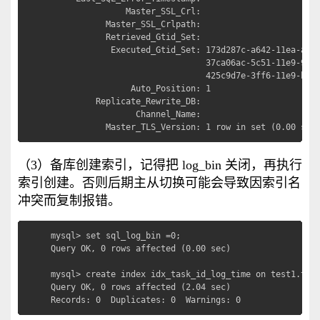
               Master_SSL_Crl: 

           Master_SSL_Crlpath: 

           Retrieved_Gtid_Set: 

            Executed_Gtid_Set: 173d287c-a642-11ea-ae79
                               37ca06ac-5c51-11e9-9d3b
                               425c9d7e-3ff6-11e9-baed
                Auto_Position: 1

         Replicate_Rewrite_DB: 

                 Channel_Name: 

           Master_TLS_Version: 1 row in set (0.00 sec
（3）备库创建索引，记得把 log_bin 关闭，再执行
索引创建。否则后期主从切换可能会导致因索引名
冲突而复制报错。
mysql> set sql_log_bin =0;

Query OK, 0 rows affected (0.00 sec)

mysql> create index idx_task_id_log_time on test1.t_co
Query OK, 0 rows affected (2.04 sec)

Records: 0  Duplicates: 0  Warnings: 0