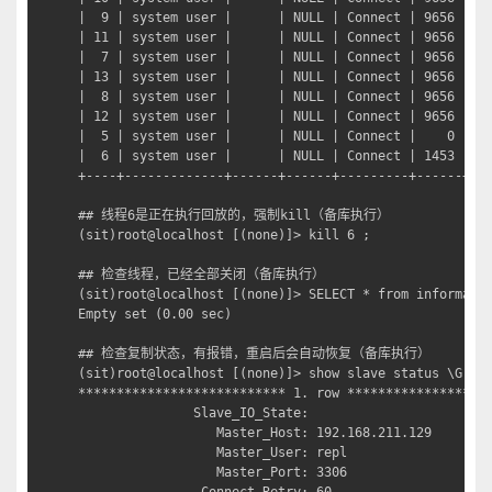
|  9 | system user |      | NULL | Connect | 9656 | Wa
| 11 | system user |      | NULL | Connect | 9656 | Wa
|  7 | system user |      | NULL | Connect | 9656 | Wa
| 13 | system user |      | NULL | Connect | 9656 | Wa
|  8 | system user |      | NULL | Connect | 9656 | Wa
| 12 | system user |      | NULL | Connect | 9656 | Wa
|  5 | system user |      | NULL | Connect |    0 | Wa
|  6 | system user |      | NULL | Connect | 1453 | Ex
+----+-------------+------+------+---------+------+---
## 线程6是正在执行回放的，强制kill（备库执行）

(sit)root@localhost [(none)]> kill 6 ;

## 检查线程，已经全部关闭（备库执行）

(sit)root@localhost [(none)]> SELECT * from informatio
Empty set (0.00 sec)

## 检查复制状态，有报错，重启后会自动恢复（备库执行）

(sit)root@localhost [(none)]> show slave status \G

*************************** 1. row *******************
               Slave_IO_State: 

                  Master_Host: 192.168.211.129

                  Master_User: repl

                  Master_Port: 3306
