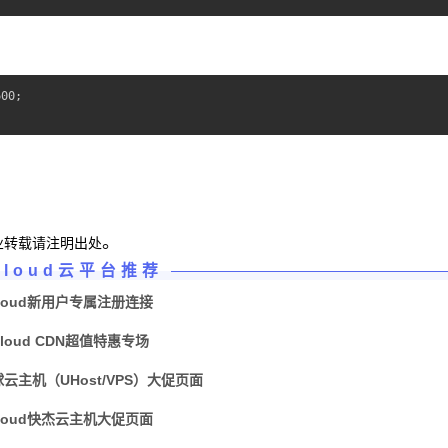
00;

。
业转载请注明出处
Cloud云平台推荐
loud新用户专属注册连接
Cloud CDN超值特惠专场
球云主机（UHost/VPS）大促页面
loud快杰云主机大促页面