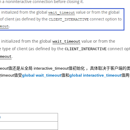
 initialized from the global
value or from the
wait_timeout
type of client (as defined by the
connect op
CLIENT_INTERACTIVE
.
meout
meout值还是从全局 interactive_timeout值初始化 ，具体取决于客户端
imeout值受
global wait_timeout
值和
global interactive_timeout
值两