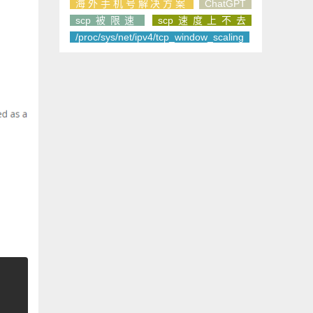
海外手机号解决方案
ChatGPT
scp被限速
scp速度上不去
/proc/sys/net/ipv4/tcp_window_scaling