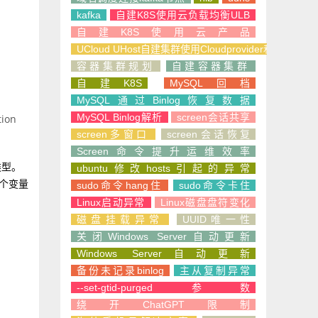
kafka
自建K8S使用云负载均衡ULB
自建K8S使用云产品
UCloud UHost自建集群使用Cloudprovider和CSI
容器集群规划
自建容器集群
自建K8S
MySQL回档
MySQL通过Binlog恢复数据
MySQL Binlog解析
screen会话共享
tion
screen多窗口
screen会话恢复
Screen命令提升运维效率
的类型。
ubuntu修改hosts引起的异常
个变量
sudo命令hang住
sudo命令卡住
Linux启动异常
Linux磁盘盘符变化
磁盘挂载异常
UUID唯一性
关闭Windows Server自动更新
Windows Server自动更新
备份未记录binlog
主从复制异常
--set-gtid-purged参数
绕开ChatGPT限制