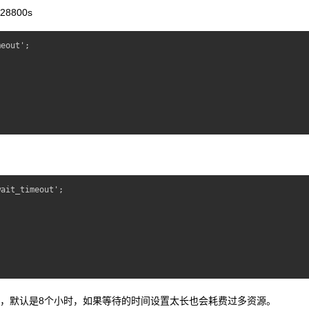
8800s
eout';

ait_timeout';

等待时间，默认是8个小时，如果等待的时间设置太长也会耗费过多资源。