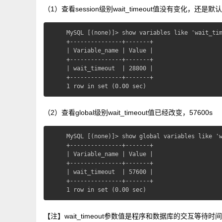
（1）查看session级别wait_timeout值没有变化，还是默认2
MySQL [(none)]> show variables like 'wait_tim
+---------------+-------+

| Variable_name | Value |

+---------------+-------+

| wait_timeout  | 28800 |

+---------------+-------+

1 row in set (0.00 sec)
（2）查看global级别wait_timeout值已经改变，57600s
MySQL [(none)]> show global variables like 'w
+---------------+-------+

| Variable_name | Value |

+---------------+-------+

| wait_timeout  | 57600 |

+---------------+-------+

1 row in set (0.00 sec)
【注】wait_timeout参数值是程序和数据库的交互