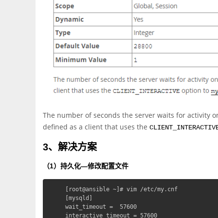
The number of seconds the server waits for activity on 
defined as a client that uses the
CLIENT_INTERACTIV
3、解决方案
（1）持久化—修改配置文件
[root@ansible ~]# vim /etc/my.cnf

[mysqld]

wait_timeout =  57600

interactive_timeout = 57600