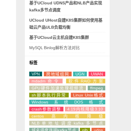
基于UCloud UDNS产品和NLB产品实现
kafka多节点调度
UCloud UHost自建K8S集群如何使用基
础云产品ULB负载均衡
基于UCloud云主机自建K8S集群
MySQL Binlog解析方法对比
标签
VPN
跨地域组网
UGN
UWAN
mdadm命令
软件RAID方案
GPU硬件加速处理视频流
ffmpeg
sh脚本执行异常
Linux Unix格式
Windows系统DOS格式
crash参数调整
4.19内核降级3.10
centos高内核降级
NLB单地址调度kafka多节点
域名调度连接kafka节点
nlb
udns