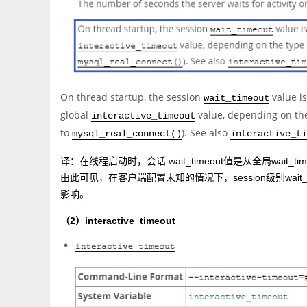
On thread startup, the session
value is
wait_timeout
global
value, depending on the 
interactive_timeout
to
). See also
mysql_real_connect()
interactive_ti
译：在线程启动时，会话 wait_timeout值是从全局wait_ti
由此可见，在客户端配置未知的情况下，session级别wait_t
影响。
（2）interactive_timeout