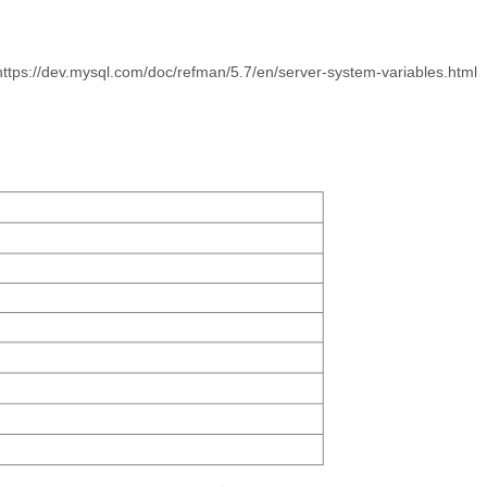
https://dev.mysql.com/doc/refman/5.7/en/server-system-variables.html