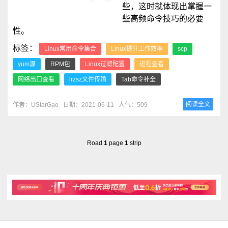
些，这时就体现出掌握一
些高频命令技巧的必要
性。
标签：
Linux常用命令集合
Linux提升工作效率
scp
yum源
RPM包
Linux过滤配置
进程查看
网络出口查看
lrzsz文件传输
Tab命令补全
阅读全文
作者：UStarGao
日期：2021-06-11
人气：509
Road
1
page
1
strip