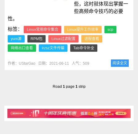
些，这时就体现出掌握一
些高频命令技巧的必要
性。
标签：
Linux常用命令集合
Linux提升工作效率
scp
yum源
RPM包
Linux过滤配置
进程查看
网络出口查看
lrzsz文件传输
Tab命令补全
阅读全文
作者：UStarGao
日期：2021-06-11
人气：509
Road
1
page
1
strip