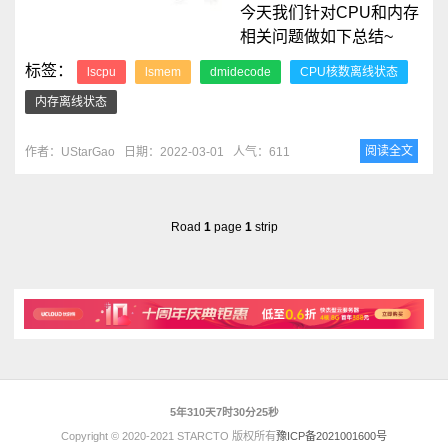
今天我们针对CPU和内存
相关问题做如下总结~
标签：
lscpu
lsmem
dmidecode
CPU核数离线状态
内存离线状态
阅读全文
作者：UStarGao
日期：2022-03-01
人气：611
Road
1
page
1
strip
5年310天7时30分25秒
Copyright © 2020-2021 STARCTO 版权所有
豫ICP备2021001600号