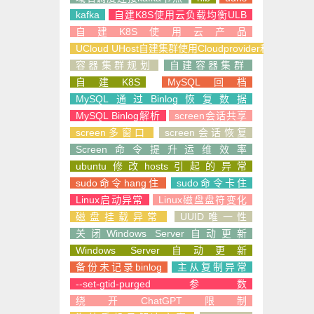
kafka
自建K8S使用云负载均衡ULB
自建K8S使用云产品
UCloud UHost自建集群使用Cloudprovider和CSI
容器集群规划
自建容器集群
自建K8S
MySQL回档
MySQL通过Binlog恢复数据
MySQL Binlog解析
screen会话共享
screen多窗口
screen会话恢复
Screen命令提升运维效率
ubuntu修改hosts引起的异常
sudo命令hang住
sudo命令卡住
Linux启动异常
Linux磁盘盘符变化
磁盘挂载异常
UUID唯一性
关闭Windows Server自动更新
Windows Server自动更新
备份未记录binlog
主从复制异常
--set-gtid-purged参数
绕开ChatGPT限制