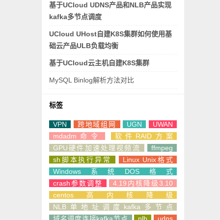
基于UCloud UDNS产品和NLB产品实现
kafka多节点调度
UCloud UHost自建K8S集群如何使用基
础云产品ULB负载均衡
基于UCloud云主机自建K8S集群
MySQL Binlog解析方法对比
标签
VPN
跨地域组网
UGN
UWAN
mdadm命令
软件RAID方案
GPU硬件加速处理视频流
ffmpeg
sh脚本执行异常
Linux Unix格式
Windows系统DOS格式
crash参数调整
4.19内核降级3.10
centos高内核降级
NLB单地址调度kafka多节点
域名调度连接kafka节点
nlb
udns