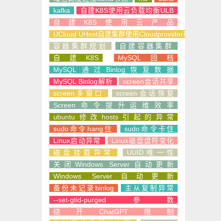
kafka
自建K8S使用云负载均衡ULB
自建K8S使用云产品
UCloud UHost自建集群使用Cloudprovider和CSI
容器集群规划
自建容器集群
自建K8S
MySQL回档
MySQL通过Binlog恢复数据
MySQL Binlog解析
screen会话共享
screen多窗口
screen会话恢复
Screen命令提升运维效率
ubuntu修改hosts引起的异常
sudo命令hang住
sudo命令卡住
Linux启动异常
Linux磁盘盘符变化
磁盘挂载异常
UUID唯一性
关闭Windows Server自动更新
Windows Server自动更新
备份未记录binlog
主从复制异常
--set-gtid-purged参数
绕开ChatGPT限制