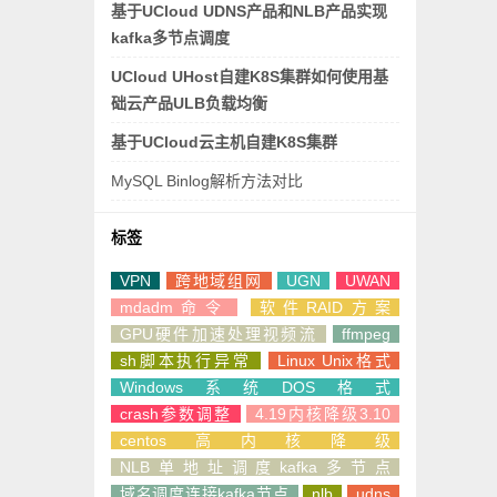
基于UCloud UDNS产品和NLB产品实现
kafka多节点调度
UCloud UHost自建K8S集群如何使用基
础云产品ULB负载均衡
基于UCloud云主机自建K8S集群
MySQL Binlog解析方法对比
标签
VPN
跨地域组网
UGN
UWAN
mdadm命令
软件RAID方案
GPU硬件加速处理视频流
ffmpeg
sh脚本执行异常
Linux Unix格式
Windows系统DOS格式
crash参数调整
4.19内核降级3.10
centos高内核降级
NLB单地址调度kafka多节点
域名调度连接kafka节点
nlb
udns