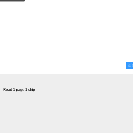
阅
Road
1
page
1
strip