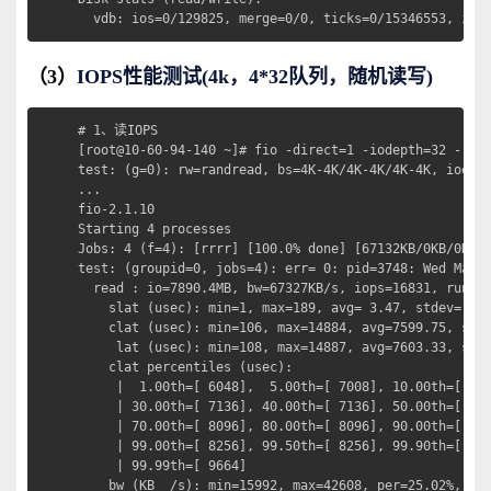
  vdb: ios=0/129825, merge=0/0, ticks=0/15346553, in_
（3）
IOPS性能测试(4k，4*32队列，随机读写)
# 1、读IOPS

[root@10-60-94-140 ~]# fio -direct=1 -iodepth=32 -rw=r
test: (g=0): rw=randread, bs=4K-4K/4K-4K/4K-4K, ioengi
...

fio-2.1.10

Starting 4 processes

Jobs: 4 (f=4): [rrrr] [100.0% done] [67132KB/0KB/0KB /
test: (groupid=0, jobs=4): err= 0: pid=3748: Wed Mar 3
  read : io=7890.4MB, bw=67327KB/s, iops=16831, runt=1
    slat (usec): min=1, max=189, avg= 3.47, stdev= 2.5
    clat (usec): min=106, max=14884, avg=7599.75, stde
     lat (usec): min=108, max=14887, avg=7603.33, stde
    clat percentiles (usec):

     |  1.00th=[ 6048],  5.00th=[ 7008], 10.00th=[ 707
     | 30.00th=[ 7136], 40.00th=[ 7136], 50.00th=[ 803
     | 70.00th=[ 8096], 80.00th=[ 8096], 90.00th=[ 816
     | 99.00th=[ 8256], 99.50th=[ 8256], 99.90th=[ 838
     | 99.99th=[ 9664]

    bw (KB  /s): min=15992, max=42608, per=25.02%, avg