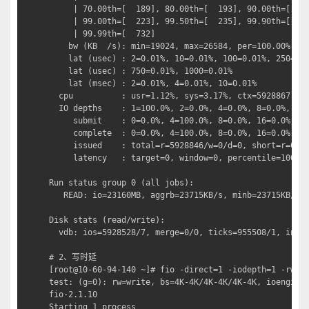
     | 70.00th=[  189], 80.00th=[  193], 90.00th=[  19
     | 99.00th=[  223], 99.50th=[  235], 99.90th=[  31
     | 99.99th=[  732]

    bw (KB  /s): min=19024, max=26584, per=100.00%, av
    lat (usec) : 2=0.01%, 10=0.01%, 100=0.01%, 250=99.
    lat (usec) : 750=0.01%, 1000=0.01%

    lat (msec) : 2=0.01%, 4=0.01%, 10=0.01%

  cpu          : usr=1.12%, sys=3.17%, ctx=5928867, ma
  IO depths    : 1=100.0%, 2=0.0%, 4=0.0%, 8=0.0%, 16=
     submit    : 0=0.0%, 4=100.0%, 8=0.0%, 16=0.0%, 32
     complete  : 0=0.0%, 4=100.0%, 8=0.0%, 16=0.0%, 32
     issued    : total=r=5928846/w=0/d=0, short=r=0/w=
     latency   : target=0, window=0, percentile=100.00
Run status group 0 (all jobs):

   READ: io=23160MB, aggrb=23715KB/s, minb=23715KB/s, 
Disk stats (read/write):

  vdb: ios=5928528/7, merge=0/0, ticks=955508/1, in_qu
# 2、写时延

[root@10-60-94-140 ~]# fio -direct=1 -iodepth=1 -rw=wr
test: (g=0): rw=write, bs=4K-4K/4K-4K/4K-4K, ioengine=
fio-2.1.10

Starting 1 process
