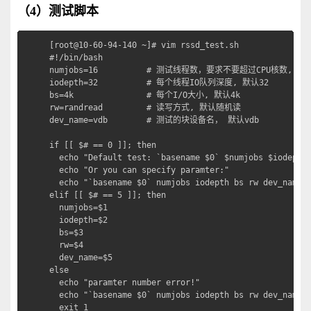
（4）测试脚本
[root@10-60-94-140 ~]# vim rssd_test.sh

#!/bin/bash     

numjobs=16          # 测试线程数，要求不要超过CPU核数, 默认
iodepth=32          # 每个线程IO队列深度, 默认32

bs=4k               # 每个I/O大小, 默认4k

rw=randread         # 读写方式, 默认随机读

dev_name=vdb        # 测试的块设备名， 默认vdb

if [[ $# == 0 ]]; then

  echo "Default test: `basename $0` $numjobs $iodepth 
  echo "Or you can specify paramter:"

  echo "`basename $0` numjobs iodepth bs rw dev_name"

elif [[ $# == 5 ]]; then

  numjobs=$1

  iodepth=$2

  bs=$3

  rw=$4

  dev_name=$5

else

  echo "paramter number error!"

  echo "`basename $0` numjobs iodepth bs rw dev_name"

  exit 1
