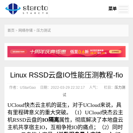
菜单
首页
>
网络存储
>
压力测试
Linux RSSD云盘IO性能压测教程-fio
作者：UStarGao
日期：2022-03-29 22:32:17
人气：
栏目：
压力测
试
UCloud快杰云主机的诞生，对于UCloud来说，具
有里程碑意义的重大突破。
（1）UCloud快杰云主
机RSSD云盘的
IO隔离
属性，彻底解决了本地盘云
主机共享宿主IO，互相争抢IO的痛点；（2）同时