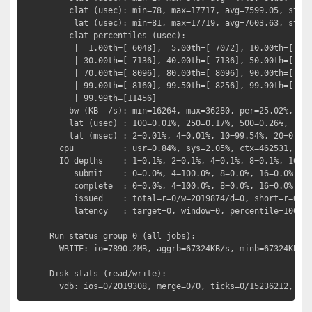
    clat (usec): min=78, max=17717, avg=7599.05, stdev
     lat (usec): min=81, max=17719, avg=7603.63, stdev
    clat percentiles (usec):

     |  1.00th=[ 6048],  5.00th=[ 7072], 10.00th=[ 707
     | 30.00th=[ 7136], 40.00th=[ 7136], 50.00th=[ 803
     | 70.00th=[ 8096], 80.00th=[ 8096], 90.00th=[ 816
     | 99.00th=[ 8160], 99.50th=[ 8256], 99.90th=[ 825
     | 99.99th=[11456]

    bw (KB  /s): min=16264, max=36280, per=25.02%, avg
    lat (usec) : 100=0.01%, 250=0.17%, 500=0.26%, 750=
    lat (msec) : 2=0.01%, 4=0.01%, 10=99.54%, 20=0.02%
  cpu          : usr=0.84%, sys=2.05%, ctx=462531, maj
  IO depths    : 1=0.1%, 2=0.1%, 4=0.1%, 8=0.1%, 16=0.
     submit    : 0=0.0%, 4=100.0%, 8=0.0%, 16=0.0%, 32
     complete  : 0=0.0%, 4=100.0%, 8=0.0%, 16=0.0%, 32
     issued    : total=r=0/w=2019874/d=0, short=r=0/w=
     latency   : target=0, window=0, percentile=100.00
Run status group 0 (all jobs):

  WRITE: io=7890.2MB, aggrb=67324KB/s, minb=67324KB/s,
Disk stats (read/write):

  vdb: ios=0/2019308, merge=0/0, ticks=0/15236212, in