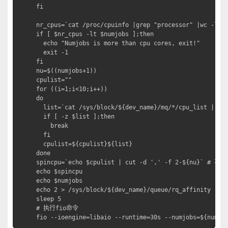
fi

nr_cpus=`cat /proc/cpuinfo |grep "processor" |wc -l`

if [ $nr_cpus -lt $numjobs ];then

  echo "Numjobs is more than cpu cores, exit!"

  exit -1

fi

nu=$((numjobs+1))

cpulist=""

for ((i=1;i<10;i++))

do

  list=`cat /sys/block/${dev_name}/mq/*/cpu_list | awk
  if [ -z $list ];then

    break

  fi

  cpulist=${cpulist}${list}

done

spincpu=`echo $cpulist | cut -d ',' -f 2-${nu}` # 不
echo $spincpu

echo $numjobs

echo 2 > /sys/block/${dev_name}/queue/rq_affinity

sleep 5

# 执行fio命令

fio --ioengine=libaio --runtime=30s --numjobs=${numjo