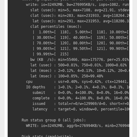
  write: io=32492MB, bw=276995KB/s, iops=1082, runt=12
    slat (usec): min=5, max=7108, avg=21.91, stdev=28.
    clat (usec): min=283, max=231933, avg=118264.20, s
     lat (usec): min=291, max=231953, avg=118286.32, s
    clat percentiles (msec):

     |  1.00th=[  118],  5.00th=[  118], 10.00th=[  11
     | 30.00th=[  119], 40.00th=[  119], 50.00th=[  11
     | 70.00th=[  120], 80.00th=[  120], 90.00th=[  12
     | 99.00th=[  121], 99.50th=[  121], 99.90th=[  12
     | 99.99th=[  215]

    bw (KB  /s): min=55466, max=175776, per=25.01%, av
    lat (usec) : 500=0.01%, 750=0.01%, 1000=0.02%

    lat (msec) : 2=0.12%, 4=0.13%, 10=0.12%, 20=0.03%,
    lat (msec) : 100=0.05%, 250=99.48%

  cpu          : usr=0.40%, sys=0.42%, ctx=129441, maj
  IO depths    : 1=0.1%, 2=0.1%, 4=0.1%, 8=0.1%, 16=0.
     submit    : 0=0.0%, 4=100.0%, 8=0.0%, 16=0.0%, 32
     complete  : 0=0.0%, 4=100.0%, 8=0.0%, 16=0.0%, 32
     issued    : total=r=0/w=129969/d=0, short=r=0/w=0
     latency   : target=0, window=0, percentile=100.00
Run status group 0 (all jobs):

  WRITE: io=32492MB, aggrb=276994KB/s, minb=276994KB/s
Disk stats (read/write):
