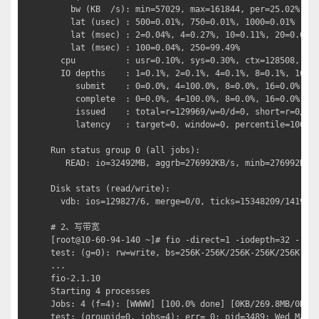
    bw (KB  /s): min=57029, max=161844, per=25.02%, av
    lat (usec) : 500=0.01%, 750=0.01%, 1000=0.01%

    lat (msec) : 2=0.04%, 4=0.27%, 10=0.11%, 20=0.01%,
    lat (msec) : 100=0.04%, 250=99.49%

  cpu          : usr=0.10%, sys=0.30%, ctx=128508, maj
  IO depths    : 1=0.1%, 2=0.1%, 4=0.1%, 8=0.1%, 16=0.
     submit    : 0=0.0%, 4=100.0%, 8=0.0%, 16=0.0%, 32
     complete  : 0=0.0%, 4=100.0%, 8=0.0%, 16=0.0%, 32
     issued    : total=r=129969/w=0/d=0, short=r=0/w=0
     latency   : target=0, window=0, percentile=100.00
Run status group 0 (all jobs):

   READ: io=32492MB, aggrb=276992KB/s, minb=276992KB/s
Disk stats (read/write):

  vdb: ios=129827/6, merge=0/0, ticks=15348209/1419, i
# 2、写带宽

[root@10-60-94-140 ~]# fio -direct=1 -iodepth=32 -rw=w
test: (g=0): rw=write, bs=256K-256K/256K-256K/256K-256
...

fio-2.1.10

Starting 4 processes

Jobs: 4 (f=4): [WWWW] [100.0% done] [0KB/269.8MB/0KB /
test: (groupid=0, jobs=4): err= 0: pid=3489: Wed Mar 3