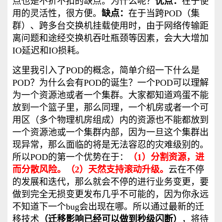
点也是不折不扣的缺点。为什么呢？
优点：
在于使
用的灵活性，很方便。
缺点：
在于当跨POD（集
群）、跨多台交换机挂载使用时，由于网络传输距
离问题和途经交换机吞吐瓶颈等因素，会大大增加
IO延迟和IO损耗。
这里我引入了POD的概念，简单介绍一下什么是
POD？为什么会有POD的诞生？一个POD可以理解
为一个资源池或者一个集群。大家都知道鸡蛋不能
放到一个篮子里，那么同理，一个机房或者一个可
用区（多个物理机房组成）
内
的资源也不能都放到
一个资源池或一个集群内部，因为一旦这个集群出
现异常，那么面临的将是无法容忍的灾难级别的。
所以POD的第一个优势在于：
（1）分割资源，进
而分散风险。
（2）天然支持滚动升级。
云在不停
的发展和迭代，那么就会不停的进行业务变更，要
做到完全无损变更发布几乎不可能的，因为你永远
不知道下一个bug会出现在哪。所以通过最新的迁
移技术
（迁移影响已经可以做到秒级闪断）
，将待