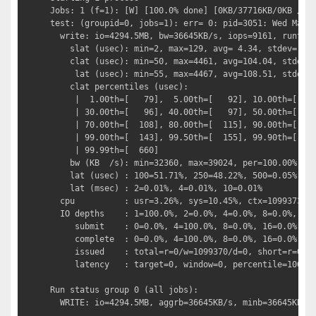
Jobs: 1 (f=1): [W] [100.0% done] [0KB/37716KB/0KB /s] 
test: (groupid=0, jobs=1): err= 0: pid=3051: Wed Mar 3
  write: io=4294.5MB, bw=36645KB/s, iops=9161, runt=12
    slat (usec): min=2, max=129, avg= 4.34, stdev= 2.3
    clat (usec): min=50, max=4461, avg=104.04, stdev=1
     lat (usec): min=55, max=4467, avg=108.51, stdev=1
    clat percentiles (usec):

     |  1.00th=[   79],  5.00th=[   92], 10.00th=[   9
     | 30.00th=[   96], 40.00th=[   97], 50.00th=[   9
     | 70.00th=[  108], 80.00th=[  115], 90.00th=[  12
     | 99.00th=[  143], 99.50th=[  155], 99.90th=[  22
     | 99.99th=[  660]

    bw (KB  /s): min=32360, max=39024, per=100.00%, av
    lat (usec) : 100=51.71%, 250=48.22%, 500=0.05%, 75
    lat (msec) : 2=0.01%, 4=0.01%, 10=0.01%

  cpu          : usr=3.26%, sys=10.45%, ctx=1099373, m
  IO depths    : 1=100.0%, 2=0.0%, 4=0.0%, 8=0.0%, 16=
     submit    : 0=0.0%, 4=100.0%, 8=0.0%, 16=0.0%, 32
     complete  : 0=0.0%, 4=100.0%, 8=0.0%, 16=0.0%, 32
     issued    : total=r=0/w=1099370/d=0, short=r=0/w=
     latency   : target=0, window=0, percentile=100.00
Run status group 0 (all jobs):

  WRITE: io=4294.5MB, aggrb=36645KB/s, minb=36645KB/s,