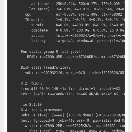
    lat (usec) : 250=0.24%, 500=0.17%, 750=0.03%, 1000
    lat (msec) : 2=0.01%, 4=0.01%, 10=99.54%, 20=0.01%
  cpu          : usr=0.63%, sys=1.49%, ctx=458082, maj
  IO depths    : 1=0.1%, 2=0.1%, 4=0.1%, 8=0.1%, 16=0.
     submit    : 0=0.0%, 4=100.0%, 8=0.0%, 16=0.0%, 32
     complete  : 0=0.0%, 4=100.0%, 8=0.0%, 16=0.0%, 32
     issued    : total=r=2019924/w=0/d=0, short=r=0/w=
     latency   : target=0, window=0, percentile=100.00
Run status group 0 (all jobs):

   READ: io=7890.4MB, aggrb=67326KB/s, minb=67326KB/s,
Disk stats (read/write):

  vdb: ios=2019321/6, merge=0/0, ticks=15250526/85, in
# 2、写IOPS

[root@10-60-94-140 ~]# fio -direct=1 -iodepth=32 -rw=r
test: (g=0): rw=randwrite, bs=4K-4K/4K-4K/4K-4K, ioeng
...

fio-2.1.10

Starting 4 processes

Jobs: 4 (f=4): [wwww] [100.0% done] [0KB/67132KB/0KB /
test: (groupid=0, jobs=4): err= 0: pid=3818: Wed Mar 3
  write: io=7890.2MB, bw=67325KB/s, iops=16831, runt=1
    slat (usec): min=2, max=840, avg= 4.48, stdev= 4.5