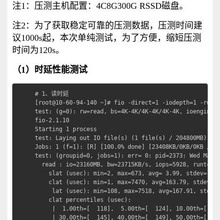
注1：压测主机配置：4C8G300G RSSD磁盘。
注2：为了获取稳定可靠的压测数据，压测时间建
议1000s起，本次单纯测试，为了方便，缩短压测
时间为120s。
（1）时延性能测试
# 1、读时延

[root@10-60-94-140 ~]# fio -direct=1 -iodepth=1 -rw=re
test: (g=0): rw=read, bs=4K-4K/4K-4K/4K-4K, ioengine=l
fio-2.1.10

Starting 1 process

test: Laying out IO file(s) (1 file(s) / 204800MB)

Jobs: 1 (f=1): [R] [100.0% done] [23408KB/0KB/0KB /s] 
test: (groupid=0, jobs=1): err= 0: pid=2373: Wed Mar 3
  read : io=23160MB, bw=23715KB/s, iops=5928, runt=100
    slat (usec): min=2, max=673, avg= 3.99, stdev= 2.2
    clat (usec): min=1, max=7470, avg=163.79, stdev=29
     lat (usec): min=108, max=7518, avg=167.91, stdev=
    clat percentiles (usec):

     |  1.00th=[  118],  5.00th=[  124], 10.00th=[  13
     | 30.00th=[  145], 40.00th=[  149], 50.00th=[  15