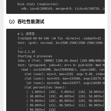
Disk stats (read/write):

  vdb: ios=0/1099143, merge=0/0, ticks=0/100726, in_q
（2）吞吐性能测试
# 1、读带宽

[root@10-60-94-140 ~]# fio -direct=1 -iodepth=32 -rw=r
test: (g=0): rw=read, bs=256K-256K/256K-256K/256K-256K
...

fio-2.1.10

Starting 4 processes

Jobs: 4 (f=4): [RRRR] [100.0% done] [269.8MB/0KB/0KB /
test: (groupid=0, jobs=4): err= 0: pid=3220: Wed Mar 3
  read : io=32492MB, bw=276993KB/s, iops=1082, runt=12
    slat (usec): min=3, max=2192, avg= 9.48, stdev= 8.
    clat (usec): min=433, max=233566, avg=118279.94, s
     lat (usec): min=438, max=233577, avg=118289.60, s
    clat percentiles (msec):

     |  1.00th=[  118],  5.00th=[  118], 10.00th=[  11
     | 30.00th=[  119], 40.00th=[  119], 50.00th=[  11
     | 70.00th=[  120], 80.00th=[  120], 90.00th=[  12
     | 99.00th=[  121], 99.50th=[  121], 99.90th=[  12
     | 99.99th=[  219]
