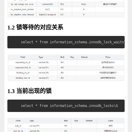
1.2 锁等待的对应关系
select * from information_schema.innodb_lock_waits\G
1.3 当前出现的锁
select * from information_schema.innodb_locks\G