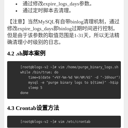
通过修改expire_logs_days参数。
通过定时脚本去清理。
【注意】当然MySQL有自带binlog清理机制，通过
修改expire_logs_days即binlog过期时间进行控制。
但是由于该参数的取值范围是1-31天，所以无法精
确清理小时级别的日志。
4.2 .sh脚本案例
[root@blogs-v2 ~]# vim /home/purge_binary_logs.sh

while /bin/true; do    

    time=$(date "+%Y-%m-%d %H:%M:%S" -d "-16hour"
    mysql -e "purge binary logs to ${time}" -h$ip
    sleep 5                                       
done
4.3 Crontab设置方法
[root@blogs-v2 ~]# vim /etc/crontab