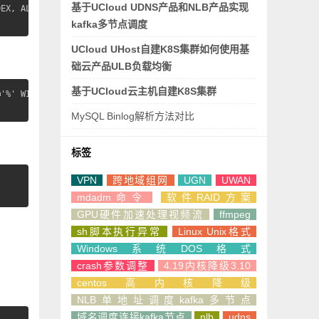
基于UCloud UDNS产品和NLB产品实现
EX, ALTER, SHOW DATABASES, SUPER, CREATE TEMPORARY TABLES, LOCK 
kafka多节点调度
UCloud UHost自建K8S集群如何使用基
础云产品ULB负载均衡
基于UCloud云主机自建K8S集群
'%' WITH GRANT OPTION;  

MySQL Binlog解析方法对比
标签
VPN
跨地域组网
UGN
UWAN
mdadm命令
软件RAID方案
GPU硬件加速处理视频流
ffmpeg
sh脚本执行异常
Linux Unix格式
Windows系统DOS格式
crash参数调整
4.19内核降级3.10
centos高内核降级
NLB单地址调度kafka多节点
域名调度连接kafka节点
nlb
udns