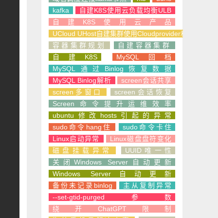
kafka
自建K8S使用云负载均衡ULB
自建K8S使用云产品
UCloud UHost自建集群使用Cloudprovider和CSI
容器集群规划
自建容器集群
自建K8S
MySQL回档
MySQL通过Binlog恢复数据
MySQL Binlog解析
screen会话共享
screen多窗口
screen会话恢复
Screen命令提升运维效率
ubuntu修改hosts引起的异常
sudo命令hang住
sudo命令卡住
Linux启动异常
Linux磁盘盘符变化
磁盘挂载异常
UUID唯一性
关闭Windows Server自动更新
Windows Server自动更新
备份未记录binlog
主从复制异常
--set-gtid-purged参数
绕开ChatGPT限制