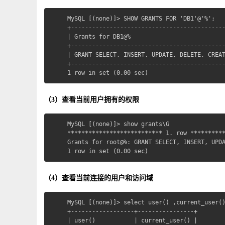
MySQL [(none)]> SHOW GRANTS FOR 'DB1'@'%';

+--------------------------------------------
| Grants for DB1@%                           
+--------------------------------------------
| GRANT SELECT, INSERT, UPDATE, DELETE, CREAT
+--------------------------------------------
1 row in set (0.00 sec)
（3）查看当前用户拥有的权限
MySQL [(none)]> show grants\G

*************************** 1. row **********
Grants for root@%: GRANT SELECT, INSERT, UPDA
1 row in set (0.00 sec)
（4）查看当前连接的用户和访问域
MySQL [(none)]> select user() ,current_user()
+------------------+----------------+

| user()           | current_user() |
