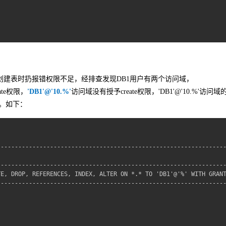
业务创建表时扔报错权限不足，经排查发现DB1用户有两个访问域，
ate权限，
'DB1'@'10.%'
访问域没有授予create权限，'DB1'@'10.%'访问
错。如下：
----------------------------------------------------------------
                                                                
----------------------------------------------------------------
E, DROP, REFERENCES, INDEX, ALTER ON *.* TO 'DB1'@'%' WITH GRANT
----------------------------------------------------------------