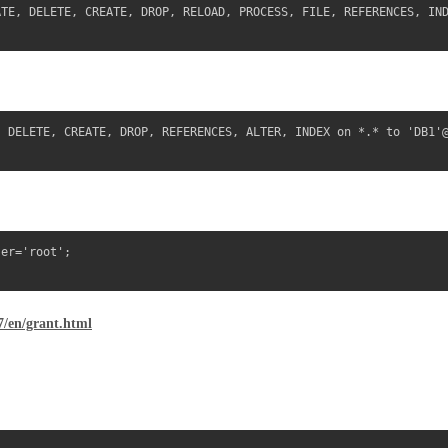
TE, DELETE, CREATE, DROP, RELOAD, PROCESS, FILE, REFERENCES, IND
 DELETE, CREATE, DROP, REFERENCES, ALTER, INDEX on *.* to 'DB1'@
er='root'; 

7/en/grant.html