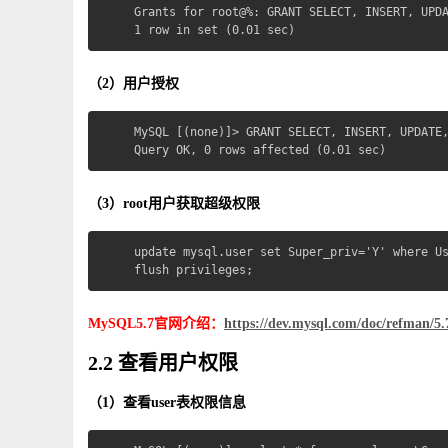
Grants for root@%: GRANT SELECT, INSERT, UPDA
1 row in set (0.01 sec)
（2）用户授权
MySQL [(none)]> GRANT SELECT, INSERT, UPDATE,
Query OK, 0 rows affected (0.01 sec)
（3）root用户获取超级权限
update mysql.user set Super_priv='Y' where Us
flush privileges;
MySQL5.7官网介绍：
https://dev.mysql.com/doc/refman/5.
2.2 查看用户权限
（1）查看user表权限信息