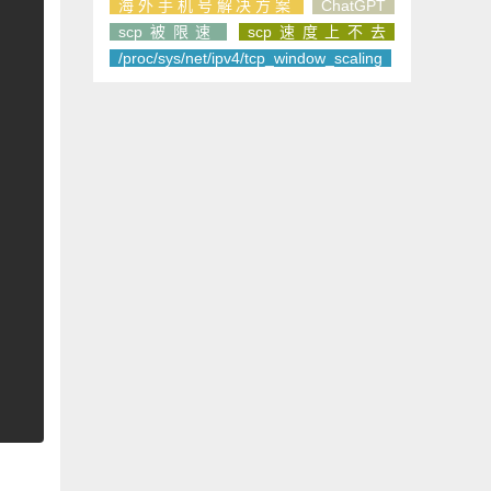
海外手机号解决方案
ChatGPT
scp被限速
scp速度上不去
/proc/sys/net/ipv4/tcp_window_scaling