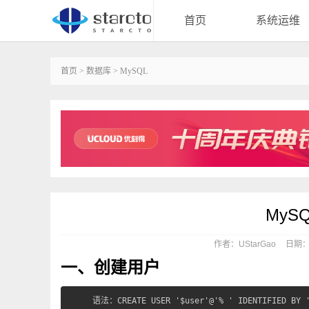
首页
系统运维
首页
>
数据库
>
MySQL
MyS
作者：UStarGao
日期：20
一、创建用户
语法：CREATE USER '$user'@'% ' IDENTIFIED BY '$