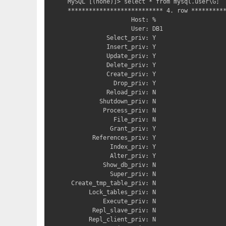
MySQL [(none)]> select * from mysql.user\G;

*************************** 4. row **********
                  Host: %

                  User: DB1

           Select_priv: Y

           Insert_priv: Y

           Update_priv: Y

           Delete_priv: Y

           Create_priv: Y

             Drop_priv: Y

           Reload_priv: N

         Shutdown_priv: N

          Process_priv: N

             File_priv: N

            Grant_priv: Y

       References_priv: Y

            Index_priv: Y

            Alter_priv: Y

          Show_db_priv: N

            Super_priv: N

 Create_tmp_table_priv: N

      Lock_tables_priv: N

          Execute_priv: N

       Repl_slave_priv: N

      Repl_client_priv: N
