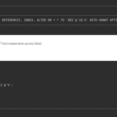
 

----------------------------------------------------------------
                                                                
----------------------------------------------------------------
 REFERENCES, INDEX, ALTER ON *.* TO 'DB1'@'10.%' WITH GRANT OPTI
----------------------------------------------------------------
.7/en/connection-access.html


1'@'%';



----------------------------------------------------------------
                                                                