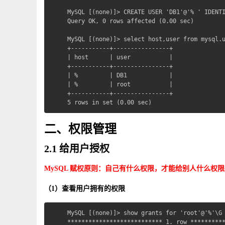
MySQL [(none)]> CREATE USER 'DB1'@'% ' IDENTI
Query OK, 0 rows affected (0.00 sec)

MySQL [(none)]> select host,user from mysql.u
+-----------+----------------+

| host      | user           |

+-----------+----------------+

| %         | DB1            |

| %         | root           |

+-----------+----------------+

5 rows in set (0.00 sec)
二、权限管理
2.1 给用户授权
MySQL 赋权原则：自己有什么权限，才能给别人什么权
（1）查看用户拥有的权限
MySQL [(none)]> show grants for 'root'@'%'\G 
*************************** 1. row **********