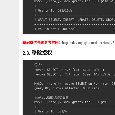
MySQL [(none)]> show grants for 'DB1'@'10.%';
+--------------------------------------------
| Grants for DB1@10.%                        
+--------------------------------------------
| GRANT SELECT, INSERT, UPDATE, DELETE, DROP,
+--------------------------------------------
1 row in set (0.00 sec)
访问域优先级参考官网：
https://dev.mysql.com/doc/refman/5
2.3. 移除授权
语法：

revoke SELECT on *.* from '$user'@'%' ;

revoke SELECT on *.* from '$user'@'x.x.%.%' ;
MySQL [(none)]> revoke SELECT on *.* from 'DB
Query OK, 0 rows affected (0.00 sec)

#select权限已经被回收

MySQL [(none)]> show grants for 'DB1'@'%';   
+--------------------------------------------
| Grants for DB1@%                           