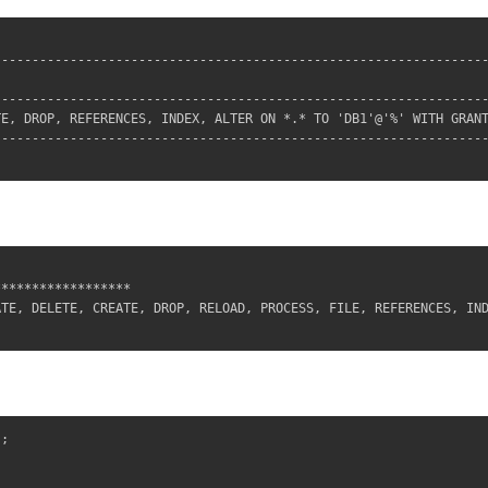
----------------------------------------------------------------
                                                                
----------------------------------------------------------------
E, DROP, REFERENCES, INDEX, ALTER ON *.* TO 'DB1'@'%' WITH GRANT
----------------------------------------------------------------
*****************

TE, DELETE, CREATE, DROP, RELOAD, PROCESS, FILE, REFERENCES, IND
;
