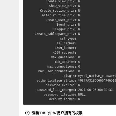
      Create_view_priv: N

        Show_view_priv: N

   Create_routine_priv: N

    Alter_routine_priv: N

      Create_user_priv: N

            Event_priv: N

          Trigger_priv: N

Create_tablespace_priv: N

              ssl_type: 

            ssl_cipher: 

           x509_issuer: 

          x509_subject: 

         max_questions: 0

           max_updates: 0

       max_connections: 0

  max_user_connections: 0

                plugin: mysql_native_password
 authentication_string: *9877A31BDC660A746D19
      password_expired: N

 password_last_changed: 2021-06-26 00:00:32

     password_lifetime: NULL

        account_locked: N
（2）查看'DB1'@'%'用户拥有的权限