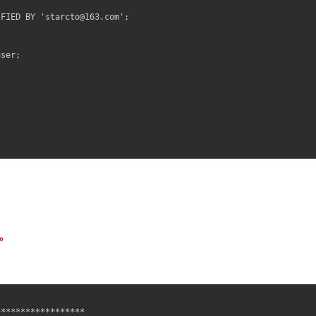
FIED BY 'starcto@163.com';

ser;

限。


*****************
