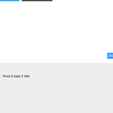
阅
Road
1
page
1
strip