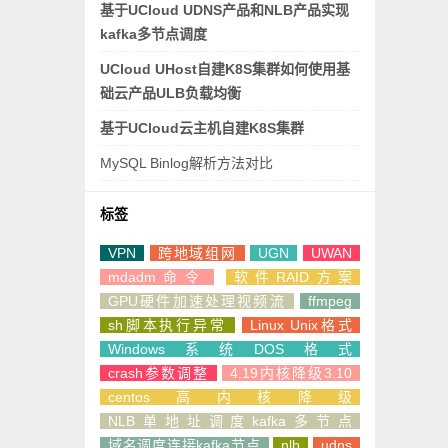
基于UCloud UDNS产品和NLB产品实现
kafka多节点调度
UCloud UHost自建K8S集群如何使用基
础云产品ULB负载均衡
基于UCloud云主机自建K8S集群
MySQL Binlog解析方法对比
标签
VPN
跨地域组网
UGN
UWAN
mdadm命令
软件RAID方案
GPU硬件加速处理视频流
ffmpeg
sh脚本执行异常
Linux Unix格式
Windows系统DOS格式
crash参数调整
4.19内核降级3.10
centos高内核降级
NLB单地址调度kafka多节点
域名调度连接kafka节点
nlb
udns