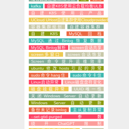
kafka
自建K8S使用云负载均衡ULB
自建K8S使用云产品
UCloud UHost自建集群使用Cloudprovider和CSI
容器集群规划
自建容器集群
自建K8S
MySQL回档
MySQL通过Binlog恢复数据
MySQL Binlog解析
screen会话共享
screen多窗口
screen会话恢复
Screen命令提升运维效率
ubuntu修改hosts引起的异常
sudo命令hang住
sudo命令卡住
Linux启动异常
Linux磁盘盘符变化
磁盘挂载异常
UUID唯一性
关闭Windows Server自动更新
Windows Server自动更新
备份未记录binlog
主从复制异常
--set-gtid-purged参数
绕开ChatGPT限制