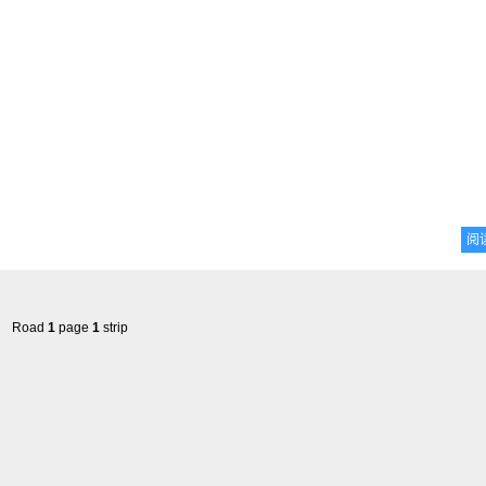
阅
Road
1
page
1
strip