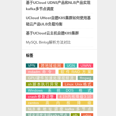
基于UCloud UDNS产品和NLB产品实现
kafka多节点调度
UCloud UHost自建K8S集群如何使用基
础云产品ULB负载均衡
基于UCloud云主机自建K8S集群
MySQL Binlog解析方法对比
标签
VPN
跨地域组网
UGN
UWAN
mdadm命令
软件RAID方案
GPU硬件加速处理视频流
ffmpeg
sh脚本执行异常
Linux Unix格式
Windows系统DOS格式
crash参数调整
4.19内核降级3.10
centos高内核降级
NLB单地址调度kafka多节点
域名调度连接kafka节点
nlb
udns