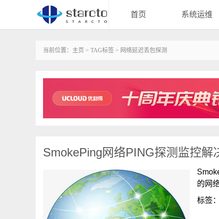
首页
系统运维
当前位置：
主页
>
TAG标签
> 网络延迟丢包探测
SmokePing网络PING探测监控
Smo
的网
标签