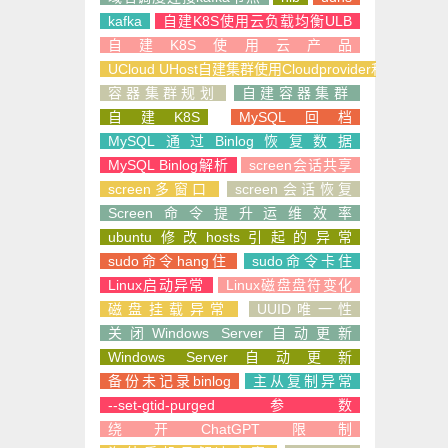
kafka
自建K8S使用云负载均衡ULB
自建K8S使用云产品
UCloud UHost自建集群使用Cloudprovider和CSI
容器集群规划
自建容器集群
自建K8S
MySQL回档
MySQL通过Binlog恢复数据
MySQL Binlog解析
screen会话共享
screen多窗口
screen会话恢复
Screen命令提升运维效率
ubuntu修改hosts引起的异常
sudo命令hang住
sudo命令卡住
Linux启动异常
Linux磁盘盘符变化
磁盘挂载异常
UUID唯一性
关闭Windows Server自动更新
Windows Server自动更新
备份未记录binlog
主从复制异常
--set-gtid-purged参数
绕开ChatGPT限制