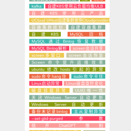
kafka
自建K8S使用云负载均衡ULB
自建K8S使用云产品
UCloud UHost自建集群使用Cloudprovider和CSI
容器集群规划
自建容器集群
自建K8S
MySQL回档
MySQL通过Binlog恢复数据
MySQL Binlog解析
screen会话共享
screen多窗口
screen会话恢复
Screen命令提升运维效率
ubuntu修改hosts引起的异常
sudo命令hang住
sudo命令卡住
Linux启动异常
Linux磁盘盘符变化
磁盘挂载异常
UUID唯一性
关闭Windows Server自动更新
Windows Server自动更新
备份未记录binlog
主从复制异常
--set-gtid-purged参数
绕开ChatGPT限制