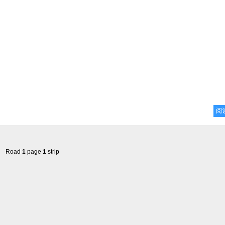
阅
Road
1
page
1
strip