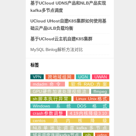
基于UCloud UDNS产品和NLB产品实现
kafka多节点调度
UCloud UHost自建K8S集群如何使用基
础云产品ULB负载均衡
基于UCloud云主机自建K8S集群
MySQL Binlog解析方法对比
标签
VPN
跨地域组网
UGN
UWAN
mdadm命令
软件RAID方案
GPU硬件加速处理视频流
ffmpeg
sh脚本执行异常
Linux Unix格式
Windows系统DOS格式
crash参数调整
4.19内核降级3.10
centos高内核降级
NLB单地址调度kafka多节点
域名调度连接kafka节点
nlb
udns